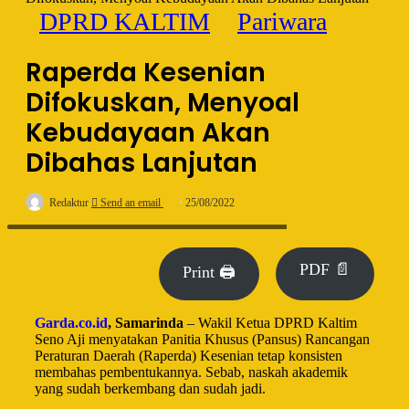
DPRD KALTIM
Pariwara
Raperda Kesenian
Difokuskan, Menyoal
Kebudayaan Akan
Dibahas Lanjutan
Redaktur
Send an email
25/08/2022
Wakil Ketua DPRD Kaltim Seno Aji. (Foto: Ist)
PDF 📄
Print 🖨
Garda.co.id
, Samarinda
– Wakil Ketua DPRD Kaltim
Seno Aji menyatakan Panitia Khusus (Pansus) Rancangan
Peraturan Daerah (Raperda) Kesenian tetap konsisten
membahas pembentukannya. Sebab, naskah akademik
yang sudah berkembang dan sudah jadi.