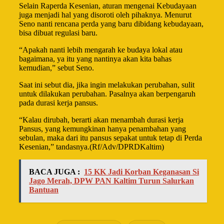
Selain Raperda Kesenian, aturan mengenai Kebudayaan
juga menjadi hal yang disoroti oleh pihaknya. Menurut
Seno nanti rencana perda yang baru dibidang kebudayaan,
bisa dibuat regulasi baru.
“Apakah nanti lebih mengarah ke budaya lokal atau
bagaimana, ya itu yang nantinya akan kita bahas
kemudian,” sebut Seno.
Saat ini sebut dia, jika ingin melakukan perubahan, sulit
untuk dilakukan perubahan. Pasalnya akan berpengaruh
pada durasi kerja pansus.
“Kalau dirubah, berarti akan menambah durasi kerja
Pansus, yang kemungkinan hanya penambahan yang
sebulan, maka dari itu pansus sepakat untuk tetap di Perda
Kesenian,” tandasnya.(Rf/Adv/DPRDKaltim)
BACA JUGA :
15 KK Jadi Korban Keganasan Si
Jago Merah, DPW PAN Kaltim Turun Salurkan
Bantuan