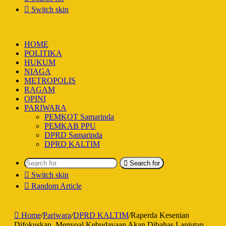
Switch skin
HOME
POLITIKA
HUKUM
NIAGA
METROPOLIS
RAGAM
OPINI
PARIWARA
PEMKOT Samarinda
PEMKAB PPU
DPRD Samarinda
DPRD KALTIM
Search for
Switch skin
Random Article
Home
/
Pariwara
/
DPRD KALTIM
/
Raperda Kesenian
Difokuskan, Menyoal Kebudayaan Akan Dibahas Lanjutan