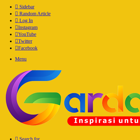
Sidebar
Random Article
Log In
Instagram
YouTube
Twitter
Facebook
Menu
Search for