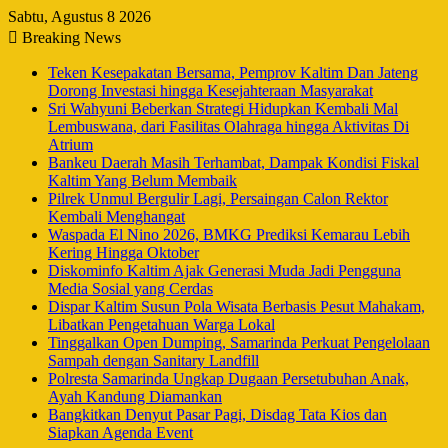
Sabtu, Agustus 8 2026
Breaking News
Teken Kesepakatan Bersama, Pemprov Kaltim Dan Jateng
Dorong Investasi hingga Kesejahteraan Masyarakat
Sri Wahyuni Beberkan Strategi Hidupkan Kembali Mal
Lembuswana, dari Fasilitas Olahraga hingga Aktivitas Di
Atrium
Bankeu Daerah Masih Terhambat, Dampak Kondisi Fiskal
Kaltim Yang Belum Membaik
Pilrek Unmul Bergulir Lagi, Persaingan Calon Rektor
Kembali Menghangat
Waspada El Nino 2026, BMKG Prediksi Kemarau Lebih
Kering Hingga Oktober
Diskominfo Kaltim Ajak Generasi Muda Jadi Pengguna
Media Sosial yang Cerdas
Dispar Kaltim Susun Pola Wisata Berbasis Pesut Mahakam,
Libatkan Pengetahuan Warga Lokal
Tinggalkan Open Dumping, Samarinda Perkuat Pengelolaan
Sampah dengan Sanitary Landfill
Polresta Samarinda Ungkap Dugaan Persetubuhan Anak,
Ayah Kandung Diamankan
Bangkitkan Denyut Pasar Pagi, Disdag Tata Kios dan
Siapkan Agenda Event