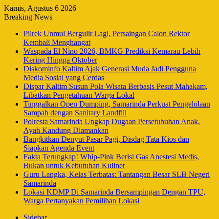
Kamis, Agustus 6 2026
Breaking News
Pilrek Unmul Bergulir Lagi, Persaingan Calon Rektor
Kembali Menghangat
Waspada El Nino 2026, BMKG Prediksi Kemarau Lebih
Kering Hingga Oktober
Diskominfo Kaltim Ajak Generasi Muda Jadi Pengguna
Media Sosial yang Cerdas
Dispar Kaltim Susun Pola Wisata Berbasis Pesut Mahakam,
Libatkan Pengetahuan Warga Lokal
Tinggalkan Open Dumping, Samarinda Perkuat Pengelolaan
Sampah dengan Sanitary Landfill
Polresta Samarinda Ungkap Dugaan Persetubuhan Anak,
Ayah Kandung Diamankan
Bangkitkan Denyut Pasar Pagi, Disdag Tata Kios dan
Siapkan Agenda Event
Fakta Terungkap! Whip-Pink Berisi Gas Anestesi Medis,
Bukan untuk Kebutuhan Kuliner
Guru Langka, Kelas Terbatas: Tantangan Besar SLB Negeri
Samarinda
Lokasi KDMP Di Samarinda Bersampingan Dengan TPU,
Warga Pertanyakan Pemilihan Lokasi
Sidebar