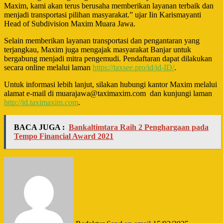
Maxim, kami akan terus berusaha memberikan layanan terbaik dan
menjadi transportasi pilihan masyarakat.”
ujar
Iin Karismayanti
Head of Subdivision Maxim
Muara Jawa
.
Selain memberikan layanan transportasi dan pengantaran yang
terjangkau, Maxim juga mengajak masyarakat
Banjar
untuk
bergabung menjadi mitra pengemudi.
Pendaftaran dapat dilakukan
secara
online
melalui laman
https://taxsee.pro/id/id-ID/
.
Untuk informasi lebih lanjut, silakan hubungi kantor Maxim melalui
alamat e-mail di m
uarajawa@taximaxim.com
dan kunjungi laman
http://id.taximaxim.com
.
BACA JUGA :
Bankaltimtara Raih 2 Penghargaan pada
Tempo Financial Award 2021