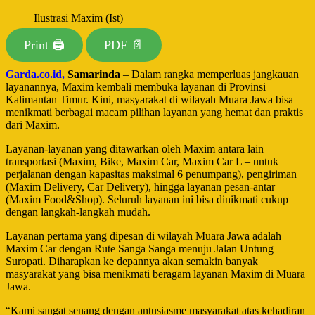
Ilustrasi Maxim (Ist)
Print 🖨
PDF 📄
Garda.co.id,
Samarinda
– Dalam rangka memperluas jangkauan
layanannya, Maxim kembali membuka layanan di Provinsi
Kalimantan Timur
. Kini, masyarakat di wilayah Muara Jawa bisa
menikmati berbagai macam pilihan layanan yang hemat dan praktis
dari Maxim.
Layanan-layanan yang ditawarkan oleh Maxim antara lain
transportasi (Maxim,
Bike, Maxim Car, Maxim Car L – untuk
perjalanan dengan kapasitas maksimal 6 penumpang), pengiriman
(Maxim Delivery, Car Delivery), hingga layanan pesan-antar
(Maxim Food&Shop). Seluruh layanan ini bisa dinikmati cukup
dengan langkah-langkah mudah.
Layanan pertama yang dipesan di wilayah
Muara Jawa
adalah
Maxim
Car
dengan Rute
Sanga Sanga
menuju
Jalan Untung
Suropati
. Diharapkan ke depannya akan semakin banyak
masyarakat yang bisa menikmati beragam layanan Maxim di Muara
Jawa.
“
Kami sangat senang dengan antusiasme masyarakat atas kehadiran