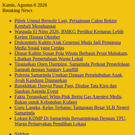
Kamis, Agustus 6 2026
Breaking News
Pilrek Unmul Bergulir Lagi, Persaingan Calon Rektor
Kembali Menghangat
Waspada El Nino 2026, BMKG Prediksi Kemarau Lebih
Kering Hingga Oktober
Diskominfo Kaltim Ajak Generasi Muda Jadi Pengguna
Media Sosial yang Cerdas
Dispar Kaltim Susun Pola Wisata Berbasis Pesut Mahakam,
Libatkan Pengetahuan Warga Lokal
Tinggalkan Open Dumping, Samarinda Perkuat Pengelolaan
Sampah dengan Sanitary Landfill
Polresta Samarinda Ungkap Dugaan Persetubuhan Anak,
Ayah Kandung Diamankan
Bangkitkan Denyut Pasar Pagi, Disdag Tata Kios dan
Siapkan Agenda Event
Fakta Terungkap! Whip-Pink Berisi Gas Anestesi Medis,
Bukan untuk Kebutuhan Kuliner
Guru Langka, Kelas Terbatas: Tantangan Besar SLB Negeri
Samarinda
Lokasi KDMP Di Samarinda Bersampingan Dengan TPU,
Warga Pertanyakan Pemilihan Lokasi
Sidebar