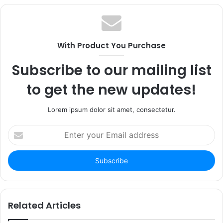
e
a
s
b
c
t
s
e
a
i
b
g
With Product You Purchase
t
o
r
e
o
a
Subscribe to our mailing list
k
m
to get the new updates!
Lorem ipsum dolor sit amet, consectetur.
E
n
t
e
r
y
o
u
Related Articles
r