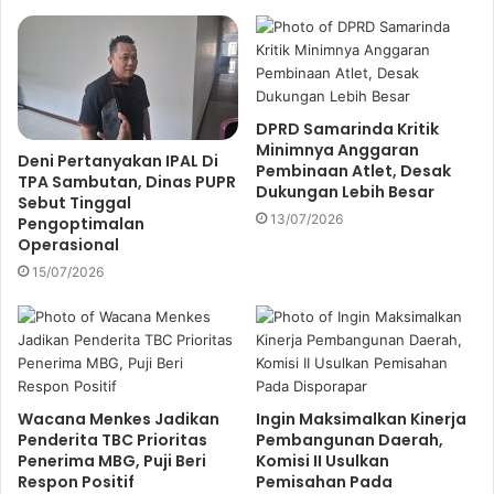
E
m
a
i
l
a
DPRD Samarinda Kritik
d
Minimnya Anggaran
Deni Pertanyakan IPAL Di
d
Pembinaan Atlet, Desak
TPA Sambutan, Dinas PUPR
r
Dukungan Lebih Besar
Sebut Tinggal
e
13/07/2026
Pengoptimalan
s
Operasional
s
15/07/2026
Wacana Menkes Jadikan
Ingin Maksimalkan Kinerja
Penderita TBC Prioritas
Pembangunan Daerah,
Penerima MBG, Puji Beri
Komisi II Usulkan
Respon Positif
Pemisahan Pada