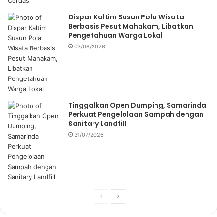
Dispar Kaltim Susun Pola Wisata
Berbasis Pesut Mahakam, Libatkan
Pengetahuan Warga Lokal
03/08/2026
Tinggalkan Open Dumping, Samarinda
Perkuat Pengelolaan Sampah dengan
Sanitary Landfill
31/07/2026
P
N
r
e