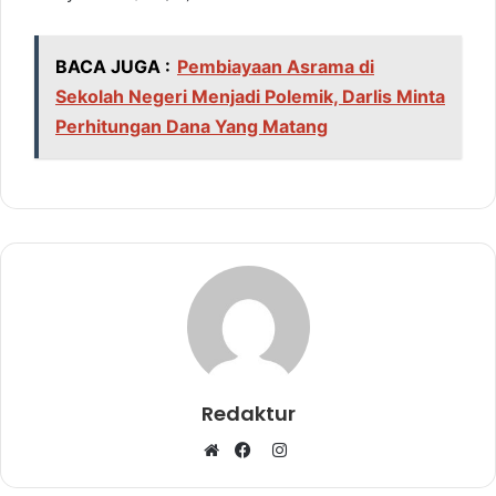
BACA JUGA :
Pembiayaan Asrama di
Sekolah Negeri Menjadi Polemik, Darlis Minta
Perhitungan Dana Yang Matang
Redaktur
I
W
F
n