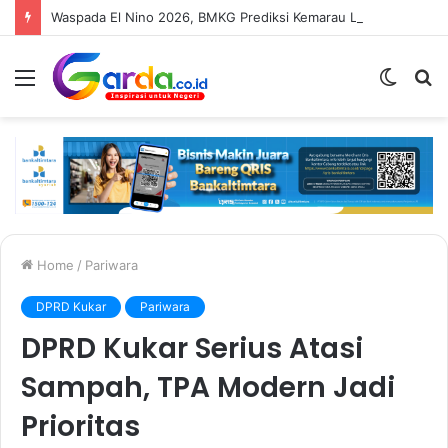
Waspada El Nino 2026, BMKG Prediksi Kemarau Lebih Kering Hingga Oktober
Menu
Switc
S
skin
fo
Home
/
Pariwara
DPRD Kukar
Pariwara
DPRD Kukar Serius Atasi
Sampah, TPA Modern Jadi
Prioritas