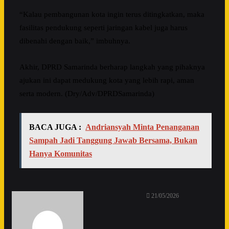
“Kalau pembangunan kota ingin terus ditingkatkan, maka
fasilitas pendukung seperti jaringan kabel juga harus
dibenahi dengan baik,” imbuhnya.
Akhir, DPRD Samarinda berharap langkah yang pihaknya
ajukan ini dapat medukung kota yang lebih rapi, aman
serta modern. (Dry/Adv/DPRDSamarinda)
BACA JUGA :
Andriansyah Minta Penanganan
Sampah Jadi Tanggung Jawab Bersama, Bukan
Hanya Komunitas
21/05/2026