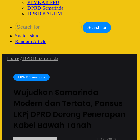
PEMKAB PPU
DPRD Samarinda
DPRD KALTIM
Search for
Switch skin
Random Article
Home
/
DPRD Samarinda
DPRD Samarinda
Wujudkan Samarinda
Modern dan Tertata, Pansus
LKPj DPRD Dorong Penerapan
Kabel Bawah Tanah
21/05/2026