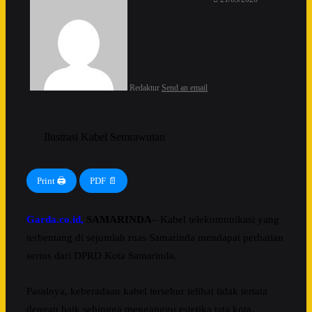
Redaktur
Send an email
Ilustrasi Kabel Semrawutan
Print 🖨
PDF 📄
Garda.co.id,
SAMARINDA
– Kabel telekomunikasi yang
terbentang di sejumlah ruas Samarinda mendapat perhatian
serius dari DPRD Kota Samarinda.
Pasalnya, keberadaan kabel tersebur telihat tidak tertata
dengan baik sehingga menganggu estetika tata kota.