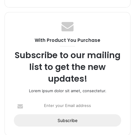
n
s
c
s
i
e
t
t
b
a
e
o
g
o
r
k
a
With Product You Purchase
m
Subscribe to our mailing
list to get the new
updates!
Lorem ipsum dolor sit amet, consectetur.
E
n
t
e
r
y