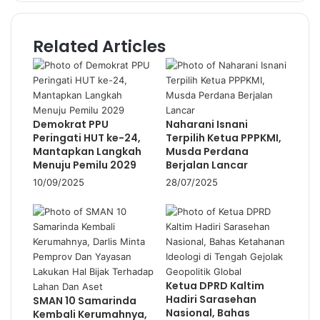
o
u
Related Articles
r
E
m
a
i
l
Demokrat PPU
Naharani Isnani
a
Peringati HUT ke-24,
Terpilih Ketua PPPKMI,
d
Mantapkan Langkah
Musda Perdana
Menuju Pemilu 2029
Berjalan Lancar
d
r
10/09/2025
28/07/2025
e
s
s
Ketua DPRD Kaltim
Hadiri Sarasehan
SMAN 10 Samarinda
Nasional, Bahas
Kembali Kerumahnya,