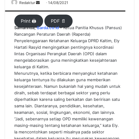
Redaktur
S
14/08/2021
Wakil Ketua Komisi IV DPRD Kaltim, Ely Hartati Rasyid. (foto : Ist)
e
n
Print 🖨
PDF 📄
d
Samarinda,
Garda.co.id
–
Ketua Panitia Khusus (Pansus)
a
Rancangan Peraturan Daerah (Raperda)
n
Penyelenggaraan Ketahanan Keluarga DPRD Kaltim, Ely
Hartati Rasyid mengingatkan pentingnya koordinasi
e
lintas Organisasi Perangkat Daerah (OPD) dalam
m
mengelaborasikan guna meningkatkan kesejahteraan
a
keluarga di Kaltim.
i
Menurutnya, ketika berbicara menyangkut ketahanan
l
keluarga tentunya itu dilakukan guna memberikan
kesejahteraan. Namun bukanlah hal yang mudah untuk
diraih, sebab terdapat berbagai sektor yang perlu
diperhatikan karena saling berkaitan dan beririsan satu
sama lain. Diantaranya, pendidikan, kesehatan,
keamanan, sosial, lingkungan, ekonomi, dan lainnya.
“Jadi, sebenarnya setiap OPD memiliki kewenangan
masing-masing tentang ketahanan keluarga,” kata Ely.
Ia mencontohkan seperti misalnya pada sektor
kesehatan dalam keluarga itu merupakan kewenangan