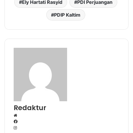
Ely Hartati Rasyid
PDI Perjuangan
PDIP Kaltim
Redaktur
W
e
F
I
b
a