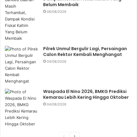
Belum Membaik
06/08/2026
Pilrek Unmul Bergulir Lagi, Persaingan
Calon Rektor Kembali Menghangat
04/08/2026
Waspada El Nino 2026, BMKG Prediksi
Kemarau Lebih Kering Hingga Oktober
04/08/2026
P
N