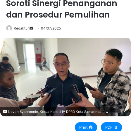
Soroti Sinergi Penanganan
dan Prosedur Pemulihan
Redaktur
S
04/07/2025
e
n
d
a
n
e
m
a
i
l
Novan Syahronnie, Ketua Komisi IV DPRD Kota Samarinda (aw)
Print 🖨
PDF 📄