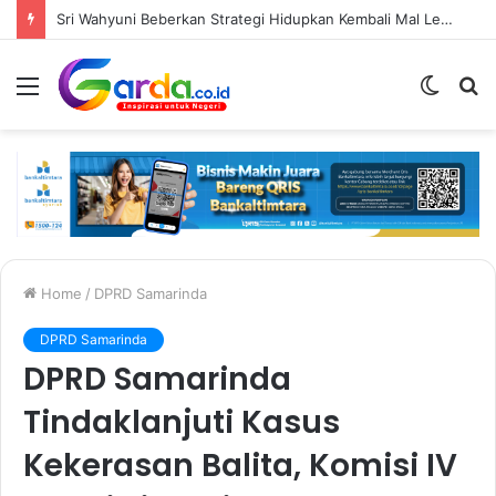
Sri Wahyuni Beberkan Strategi Hidupkan Kembali Mal Lembuswana, dari Fasilitas Olahraga hingga Aktivitas Di Atrium
Menu
Switc
S
skin
fo
Home
/
DPRD Samarinda
DPRD Samarinda
DPRD Samarinda
Tindaklanjuti Kasus
Kekerasan Balita, Komisi IV