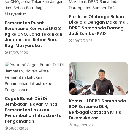
i
l
a
Fasilitas Olahraga Belum
d
Dikelola Dengan Maksimal,
Pemerintah Pusat
d
DPRD Samarinda Dorong
Berencana Konversi LPG 3
r
Jadi Sumber PAD
Kg ke CNG, Joha Tekankan
e
Jangan Jadi Beban Baru
10/07/2026
s
Bagi Masyarakat
s
17/07/2026
Cegah Bunuh Diri Di
Komisi III DPRD Samarinda
Jembatan, Novan Minta
RDP Bersama DLH,
Pemerintah Lakukan
Berbagai Catatan Kritis
Penambahan Infrastruktur
Dikemukakan
Pengamanan
08/07/2026
09/07/2026