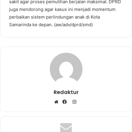
sakit agar proses pemulihan berjalan maksimal. DPRD
juga mendorong agar kasus ini menjadi momentum
perbaikan sistem perlindungan anak di Kota
Samarinda ke depan. (aw/adv/dprd/smd)
Redaktur
I
W
F
n
e
a
s
b
c
t
s
e
a