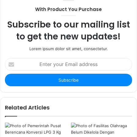
i
b
g
With Product You Purchase
t
o
r
e
o
a
Subscribe to our mailing list
k
m
to get the new updates!
Lorem ipsum dolor sit amet, consectetur.
E
n
t
e
r
y
o
u
Related Articles
r
E
m
a