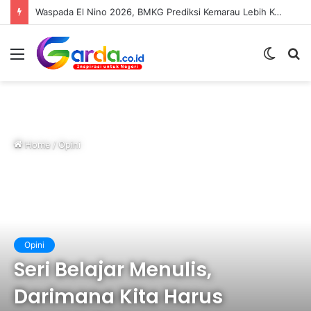
Waspada El Nino 2026, BMKG Prediksi Kemarau Lebih Kering Hingga Oktober
Menu
Switc
S
skin
fo
Home
/
Opini
Opini
Seri Belajar Menulis,
Darimana Kita Harus