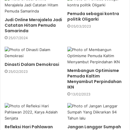
a
i
Pemuda sebagai kontra
l
politik Oligarki
Judi Online Merajalela Jadi
a
Catatan Hitam Pemuda
05/03/2023
d
Samarinda
d
25/07/2024
r
e
s
s
Dinasti Dalam Demokrasi
Membangun Optimisme
25/02/2023
Pemuda Kaltim
Menyambut Perpindahan
IKN
13/02/2023
Refleksi Hari Pahlawan
Jangan Langgar Sumpah