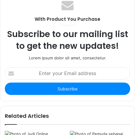
b
c
t
s
e
a
i
b
g
With Product You Purchase
t
o
r
e
o
a
Subscribe to our mailing list
k
m
to get the new updates!
Lorem ipsum dolor sit amet, consectetur.
E
n
t
e
r
y
o
u
Related Articles
r
E
m