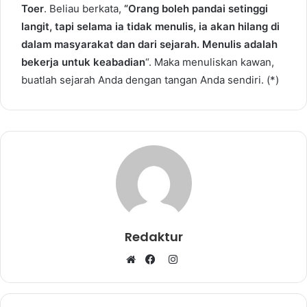
Toer
. Beliau berkata,
“Orang boleh pandai setinggi
langit, tapi selama ia tidak menulis, ia akan hilang di
dalam masyarakat dan dari sejarah. Menulis adalah
bekerja untuk keabadian
“. Maka menuliskan kawan,
buatlah sejarah Anda dengan tangan Anda sendiri. (*)
Redaktur
I
W
F
n
e
a
s