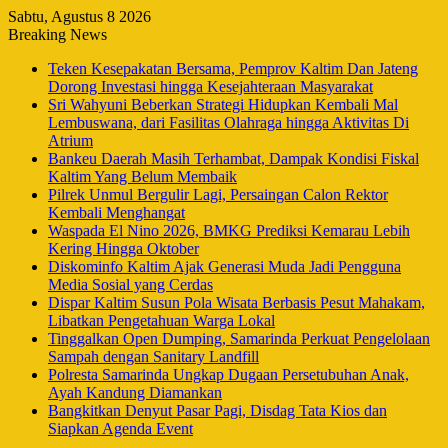
Sabtu, Agustus 8 2026
Breaking News
Teken Kesepakatan Bersama, Pemprov Kaltim Dan Jateng
Dorong Investasi hingga Kesejahteraan Masyarakat
Sri Wahyuni Beberkan Strategi Hidupkan Kembali Mal
Lembuswana, dari Fasilitas Olahraga hingga Aktivitas Di
Atrium
Bankeu Daerah Masih Terhambat, Dampak Kondisi Fiskal
Kaltim Yang Belum Membaik
Pilrek Unmul Bergulir Lagi, Persaingan Calon Rektor
Kembali Menghangat
Waspada El Nino 2026, BMKG Prediksi Kemarau Lebih
Kering Hingga Oktober
Diskominfo Kaltim Ajak Generasi Muda Jadi Pengguna
Media Sosial yang Cerdas
Dispar Kaltim Susun Pola Wisata Berbasis Pesut Mahakam,
Libatkan Pengetahuan Warga Lokal
Tinggalkan Open Dumping, Samarinda Perkuat Pengelolaan
Sampah dengan Sanitary Landfill
Polresta Samarinda Ungkap Dugaan Persetubuhan Anak,
Ayah Kandung Diamankan
Bangkitkan Denyut Pasar Pagi, Disdag Tata Kios dan
Siapkan Agenda Event