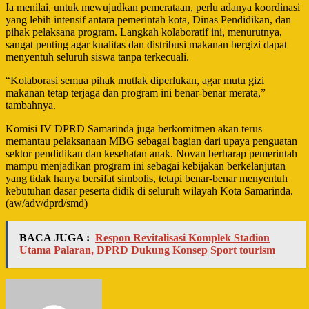
Ia menilai, untuk mewujudkan pemerataan, perlu adanya koordinasi
yang lebih intensif antara pemerintah kota, Dinas Pendidikan, dan
pihak pelaksana program. Langkah kolaboratif ini, menurutnya,
sangat penting agar kualitas dan distribusi makanan bergizi dapat
menyentuh seluruh siswa tanpa terkecuali.
“Kolaborasi semua pihak mutlak diperlukan, agar mutu gizi
makanan tetap terjaga dan program ini benar-benar merata,”
tambahnya.
Komisi IV DPRD Samarinda juga berkomitmen akan terus
memantau pelaksanaan MBG sebagai bagian dari upaya penguatan
sektor pendidikan dan kesehatan anak. Novan berharap pemerintah
mampu menjadikan program ini sebagai kebijakan berkelanjutan
yang tidak hanya bersifat simbolis, tetapi benar-benar menyentuh
kebutuhan dasar peserta didik di seluruh wilayah Kota Samarinda.
(aw/adv/dprd/smd)
BACA JUGA :
Respon Revitalisasi Komplek Stadion
Utama Palaran, DPRD Dukung Konsep Sport tourism