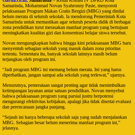
Garda.co.id,
Samarinda
– Ketua Komisi IV DPRD Kota
Samarinda, Mohammad Novan Syahronny Pasie, menyoroti
pelaksanaan Program Makan Gratis Bergizi (MBG) yang dinilai
belum merata di seluruh sekolah. Ia mendorong Pemerintah Kota
Samarinda untuk memastikan agar seluruh peserta didik di berbagai
zona pendidikan turut merasakan manfaat program yang bertujuan
meningkatkan kualitas gizi dan konsentrasi belajar siswa tersebut.
Novan mengungkapkan bahwa hingga kini pelaksanaan MBG baru
menyentuh sebagian sekolah yang masuk dalam zona prioritas
tertentu. Sementara itu, banyak sekolah lainnya masih belum
terjangkau oleh program ini.
“Jadi program MBG ini memang belum merata. Ini yang harus
diperhatikan, jangan sampai ada sekolah yang terlewat,” ujarnya.
Menurutnya, pemerataan sangat penting agar tidak menimbulkan
ketimpangan layanan antar satuan pendidikan. Novan menyebut
bahwa pelaksanaan program yang parsial justru berpotensi
mengurangi efektivitas kebijakan, apalagi jika tidak disertai evaluasi
dan perencanaan jangka panjang.
“Sejauh ini hanya beberapa sekolah saja yang sudah menjalankan
MBG. Sebagian besar belum menerima manfaat program ini,”
jelasnya.