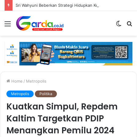
Sri Wahyuni Beberkan Strategi Hidupkan Kembali Mal Lembuswana, dari Fasilitas Olahraga hingga Aktivitas Di Atrium
Menu
Switc
S
skin
fo
Home
/
Metropolis
Metropolis
Politika
Kuatkan Simpul, Repdem
Kaltim Targetkan PDIP
Menangkan Pemilu 2024