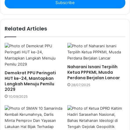
e
r
y
o
u
Related Articles
r
E
m
a
i
l
Naharani Isnani Terpilih
a
Ketua PPPKMI, Musda
Demokrat PPU Peringati
d
Perdana Berjalan Lancar
HUT ke-24, Mantapkan
d
Langkah Menuju Pemilu
28/07/2025
r
2029
e
10/09/2025
s
s