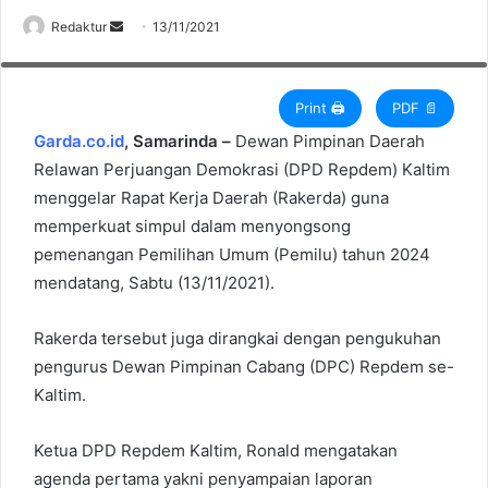
Ketua Bidang Organisasi DPN Repdem, Achmad Sazali mengharapkan
Redaktur
S
13/11/2021
Repdem bisa mendorong pemenangan pemilu di tahun 2024. (Foto :
Rafik/Garda.co.id)
e
n
d
Print 🖨
PDF 📄
a
Garda.co.id
, Samarinda –
Dewan Pimpinan Daerah
n
Relawan Perjuangan Demokrasi (DPD Repdem) Kaltim
e
menggelar Rapat Kerja Daerah (Rakerda) guna
m
memperkuat simpul dalam menyongsong
a
pemenangan Pemilihan Umum (Pemilu) tahun 2024
i
mendatang, Sabtu (13/11/2021).
l
Rakerda tersebut juga dirangkai dengan pengukuhan
pengurus Dewan Pimpinan Cabang (DPC) Repdem se-
Kaltim.
Ketua DPD Repdem Kaltim, Ronald mengatakan
agenda pertama yakni penyampaian laporan