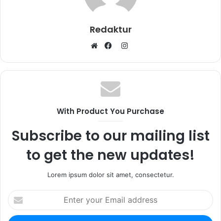
Redaktur
I
W
F
n
e
a
s
b
c
t
s
e
a
i
b
g
With Product You Purchase
t
o
r
e
o
a
Subscribe to our mailing list
k
m
to get the new updates!
Lorem ipsum dolor sit amet, consectetur.
E
n
t