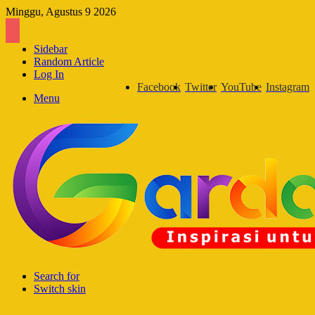
Minggu, Agustus 9 2026
Sidebar
Random Article
Log In
Facebook
Twitter
YouTube
Instagram
Menu
Search for
Switch skin