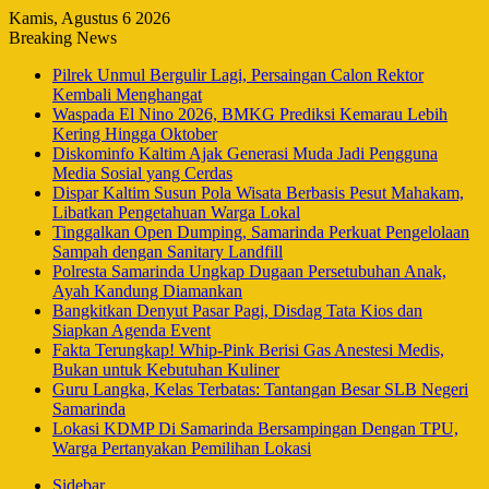
Kamis, Agustus 6 2026
Breaking News
Pilrek Unmul Bergulir Lagi, Persaingan Calon Rektor
Kembali Menghangat
Waspada El Nino 2026, BMKG Prediksi Kemarau Lebih
Kering Hingga Oktober
Diskominfo Kaltim Ajak Generasi Muda Jadi Pengguna
Media Sosial yang Cerdas
Dispar Kaltim Susun Pola Wisata Berbasis Pesut Mahakam,
Libatkan Pengetahuan Warga Lokal
Tinggalkan Open Dumping, Samarinda Perkuat Pengelolaan
Sampah dengan Sanitary Landfill
Polresta Samarinda Ungkap Dugaan Persetubuhan Anak,
Ayah Kandung Diamankan
Bangkitkan Denyut Pasar Pagi, Disdag Tata Kios dan
Siapkan Agenda Event
Fakta Terungkap! Whip-Pink Berisi Gas Anestesi Medis,
Bukan untuk Kebutuhan Kuliner
Guru Langka, Kelas Terbatas: Tantangan Besar SLB Negeri
Samarinda
Lokasi KDMP Di Samarinda Bersampingan Dengan TPU,
Warga Pertanyakan Pemilihan Lokasi
Sidebar