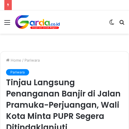
Menu
Switc
S
skin
fo
Home
/
Pariwara
Pariwara
Tinjau Langsung
Penanganan Banjir di Jalan
Pramuka-Perjuangan, Wali
Kota Minta PUPR Segera
Ditindaklanjuti