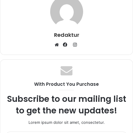
Redaktur
I
W
F
n
e
a
s
b
c
t
s
e
a
i
b
g
With Product You Purchase
t
o
r
e
o
a
Subscribe to our mailing list
k
m
to get the new updates!
Lorem ipsum dolor sit amet, consectetur.