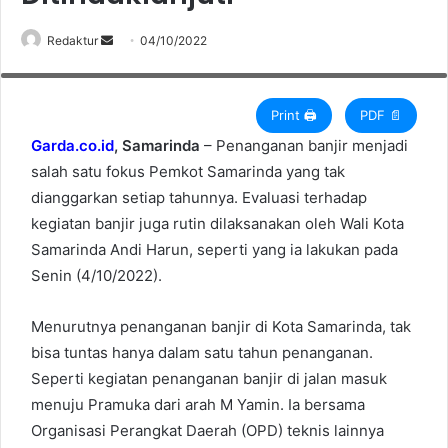
Wali Kota Andi Harun bersama sejumlah instansi terkait, memastikan
Redaktur
S
04/10/2022
langsung kondisi di lapangan dalam penangan banjir di Jala Pramuka-
Perjuangan, Senin (4/10/2022). (Foto: Ist)
e
n
d
Print 🖨
PDF 📄
a
Garda.co.id
, Samarinda
– Penanganan banjir menjadi
n
salah satu fokus Pemkot Samarinda yang tak
e
dianggarkan setiap tahunnya. Evaluasi terhadap
m
kegiatan banjir juga rutin dilaksanakan oleh Wali Kota
a
Samarinda Andi Harun, seperti yang ia lakukan pada
i
Senin (4/10/2022).
l
Menurutnya penanganan banjir di Kota Samarinda, tak
bisa tuntas hanya dalam satu tahun penanganan.
Seperti kegiatan penanganan banjir di jalan masuk
menuju Pramuka dari arah M Yamin. Ia bersama
Organisasi Perangkat Daerah (OPD) teknis lainnya