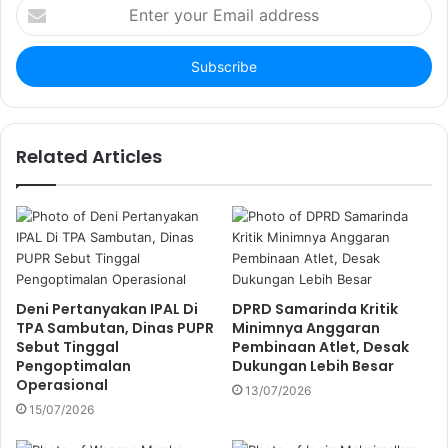
E
n
t
e
r
y
o
u
Related Articles
r
E
m
a
i
l
a
Deni Pertanyakan IPAL Di
DPRD Samarinda Kritik
d
TPA Sambutan, Dinas PUPR
Minimnya Anggaran
d
Sebut Tinggal
Pembinaan Atlet, Desak
r
Pengoptimalan
Dukungan Lebih Besar
e
Operasional
13/07/2026
s
15/07/2026
s