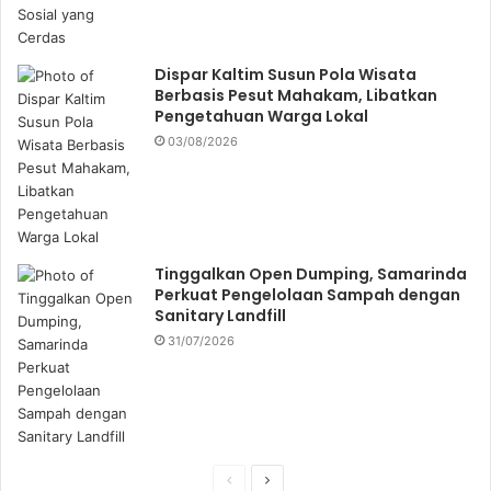
Dispar Kaltim Susun Pola Wisata
Berbasis Pesut Mahakam, Libatkan
Pengetahuan Warga Lokal
03/08/2026
Tinggalkan Open Dumping, Samarinda
Perkuat Pengelolaan Sampah dengan
Sanitary Landfill
31/07/2026
P
N