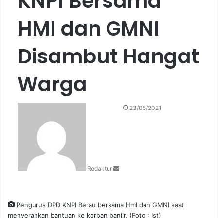
KNPI Bersama
HMI dan GMNI
Disambut Hangat
Warga
S
23/05/2021
e
n
d
a
n
Redaktur
e
m
a
i
Pengurus DPD KNPI Berau bersama HmI dan GMNI saat
l
menyerahkan bantuan ke korban banjir. (Foto : Ist)