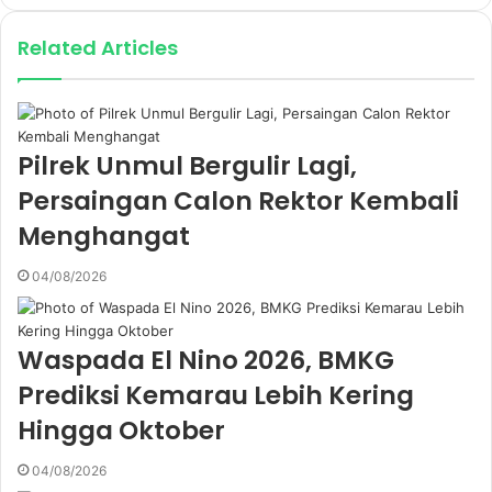
y
o
Related Articles
u
r
E
m
a
Pilrek Unmul Bergulir Lagi,
i
Persaingan Calon Rektor Kembali
l
a
Menghangat
d
d
04/08/2026
r
e
s
Waspada El Nino 2026, BMKG
s
Prediksi Kemarau Lebih Kering
Hingga Oktober
04/08/2026