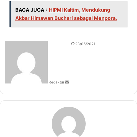
BACA JUGA :
HIPMI Kaltim, Mendukung
Akbar Himawan Buchari sebagai Menpora.
S
23/05/2021
e
n
d
a
n
Redaktur
e
m
a
i
l