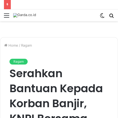
Menu
Switc
S
skin
fo
Home
/
Ragam
Ragam
Serahkan
Bantuan Kepada
Korban Banjir,