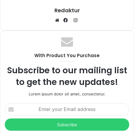
Redaktur
I
W
F
n
e
a
s
b
c
t
s
e
a
With Product You Purchase
i
b
g
t
o
r
Subscribe to our mailing list
e
o
a
k
m
to get the new updates!
Lorem ipsum dolor sit amet, consectetur.
E
n
t
e
r