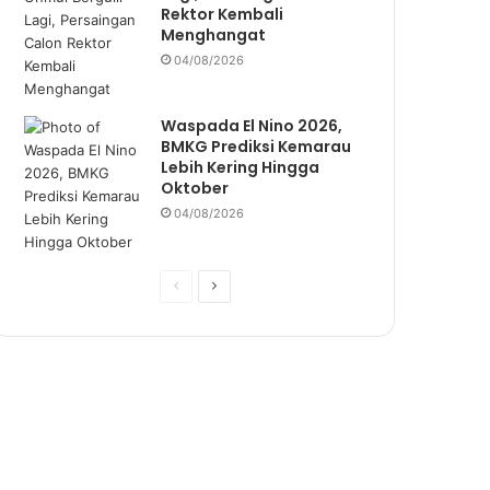
Rektor Kembali
Menghangat
04/08/2026
Waspada El Nino 2026,
BMKG Prediksi Kemarau
Lebih Kering Hingga
Oktober
04/08/2026
P
N
r
e
e
x
v
t
i
p
o
a
u
g