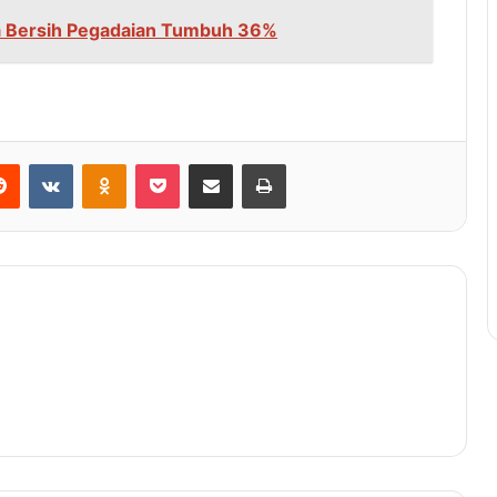
a Bersih Pegadaian Tumbuh 36%
Reddit
VKontakte
Odnoklassniki
Pocket
Share via Email
Print