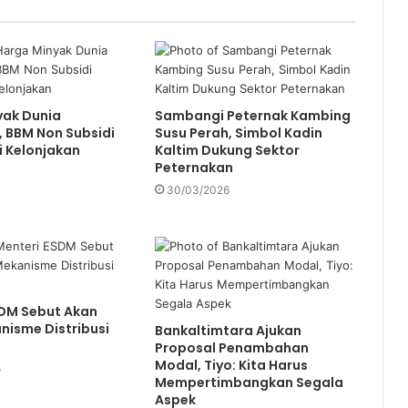
yak Dunia
Sambangi Peternak Kambing
 BBM Non Subsidi
Susu Perah, Simbol Kadin
 Kelonjakan
Kaltim Dukung Sektor
Peternakan
30/03/2026
SDM Sebut Akan
isme Distribusi
Bankaltimtara Ajukan
Proposal Penambahan
Modal, Tiyo: Kita Harus
5
Mempertimbangkan Segala
Aspek