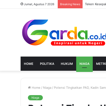
Jumat, Agustus 7 2026
Breaking News
HOME
POLITIKA
HUKUM
NIAGA
METRO
Home
/
Niaga
/
Potensi Tingkatkan PAD, Kadin Sa
Niaga