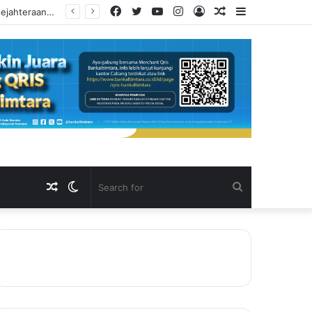
Facebook
Twitter
YouTube
Instagram
Log
Random
Sidebar
Sri Wahyuni Beberkan Strategi Hidupkan Kembali Mal Lembuswana, dari Fasilitas Olahraga hingga Aktivitas Di Atrium
In
Article
Random
Switch
Search
Article
skin
for