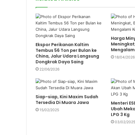
m
a
i
l
a
d
Harga Min
Meningkat,
d
Ekspor Perikanan Kaltim
Mengalami
Tembus 56 Ton per Bulan ke
r
China, Jalur Udara Langsung
e
18/04/2026
Dongkrak Daya Saing
s
s
22/06/2026
Siap-siap, Kini Maxim Sudah
Tersedia Di Muara Jawa
Menteri E
Ubah Mekan
15/02/2025
LPG 3 Kg
03/02/202