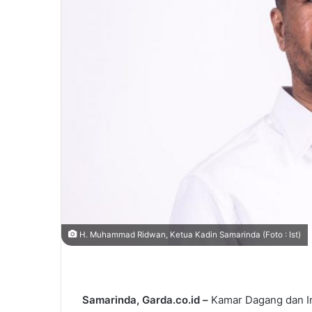
i
l
H. Muhammad Ridwan, Ketua Kadin Samarinda (Foto : Ist)
Samarinda, Garda.co.id –
Kamar Dagang dan In