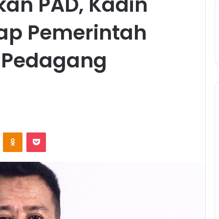
kan PAD, Kadin
ap Pemerintah
 Pedagang
ontakte
Odnoklassniki
Pocket