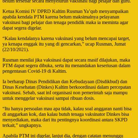
belum tersebar secara menyeluruh vaksinasi bagi pelajar dan guru.
Ketua Komisi IV DPRD Kaltim Rusman Ya’qub menyampaikan
apabila kendala PTM karena belum maksimalnya pelayanan
vaksinasi bagi pelajar dan tenaga pendidik maka ia meminta agar
dapat segera digelar.
“Kalau kendalanya karena vaksinasi yang belum mencapai target,
ya kenapa enggak itu yang di gencarkan,” ucap Rusman, Jumat
(22/10/2021).
Rusman menilai jika vaksinasi dapat secara masif dilajukan, maka
PTM dapat segera dibuka, serta itu menandakan keseriusan dalam
pengentasan Covid-19 di Kaltim.
Ia berharap Dinas Pendidikan dan Kebudayaan (Disdikbud) dan
Dinas Kesehatan (Dinkes) Kaltim berkoordinasi dalam percepatan
vaksinasi. Sebab, saat inI organisasi non pemerintah saja mampu
untuk menggelar vaksinasi sampai ribuan dosis.
“Itu hanya persoalan mau apa tidak, kalau soal anggaran nanti bisa
di anggarkan kok, dan kalau butuh tenaga vaksinator Dinkes bisa
menyediakan, maka dari itu pentingnya koordinasi antara SKPD
terkait,” ungkapnya.
Apabila PTM ini digelar, lanjut dia, dengan catatan menunggu