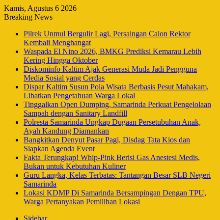
Kamis, Agustus 6 2026
Breaking News
Pilrek Unmul Bergulir Lagi, Persaingan Calon Rektor
Kembali Menghangat
Waspada El Nino 2026, BMKG Prediksi Kemarau Lebih
Kering Hingga Oktober
Diskominfo Kaltim Ajak Generasi Muda Jadi Pengguna
Media Sosial yang Cerdas
Dispar Kaltim Susun Pola Wisata Berbasis Pesut Mahakam,
Libatkan Pengetahuan Warga Lokal
Tinggalkan Open Dumping, Samarinda Perkuat Pengelolaan
Sampah dengan Sanitary Landfill
Polresta Samarinda Ungkap Dugaan Persetubuhan Anak,
Ayah Kandung Diamankan
Bangkitkan Denyut Pasar Pagi, Disdag Tata Kios dan
Siapkan Agenda Event
Fakta Terungkap! Whip-Pink Berisi Gas Anestesi Medis,
Bukan untuk Kebutuhan Kuliner
Guru Langka, Kelas Terbatas: Tantangan Besar SLB Negeri
Samarinda
Lokasi KDMP Di Samarinda Bersampingan Dengan TPU,
Warga Pertanyakan Pemilihan Lokasi
Sidebar