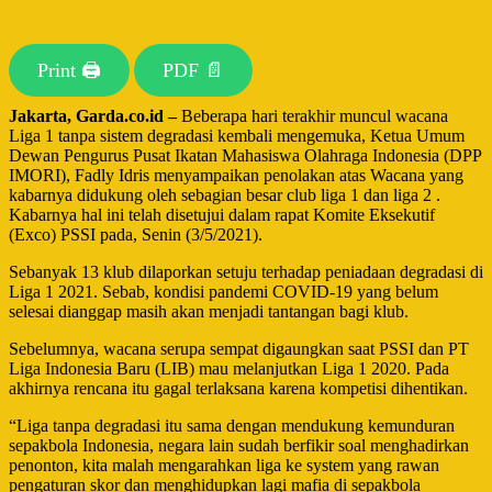
Print 🖨
PDF 📄
Jakarta, Garda.co.id –
Beberapa hari terakhir muncul wacana
Liga 1 tanpa sistem degradasi kembali mengemuka, Ketua Umum
Dewan Pengurus Pusat Ikatan Mahasiswa Olahraga Indonesia (DPP
IMORI), Fadly Idris menyampaikan penolakan atas Wacana yang
kabarnya didukung oleh sebagian besar club liga 1 dan liga 2 .
Kabarnya hal ini telah disetujui dalam rapat Komite Eksekutif
(Exco) PSSI pada, Senin (3/5/2021).
Sebanyak 13 klub dilaporkan setuju terhadap peniadaan degradasi di
Liga 1 2021. Sebab, kondisi pandemi COVID-19 yang belum
selesai dianggap masih akan menjadi tantangan bagi klub.
Sebelumnya, wacana serupa sempat digaungkan saat PSSI dan PT
Liga Indonesia Baru (LIB) mau melanjutkan Liga 1 2020. Pada
akhirnya rencana itu gagal terlaksana karena kompetisi dihentikan.
“Liga tanpa degradasi itu sama dengan mendukung kemunduran
sepakbola Indonesia, negara lain sudah berfikir soal menghadirkan
penonton, kita malah mengarahkan liga ke system yang rawan
pengaturan skor dan menghidupkan lagi mafia di sepakbola