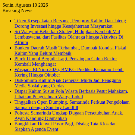
Senin, Agustus 10 2026
Breaking News
Teken Kesepakatan Bersama, Pemprov Kaltim Dan Jateng
Dorong Investasi hingga Kesejahteraan Masyarakat
Sri Wahyuni Beberkan Strategi Hidupkan Kembali Mal
Lembuswana, dari Fasilitas Olahraga hingga Aktivitas Di
Atrium
Bankeu Daerah Masih Terhambat, Dampak Kondisi Fiskal
Kaltim Yang Belum Membaik
Pilrek Unmul Bergulir Lagi, Persaingan Calon Rektor
Kembali Menghangat
Waspada El Nino 2026, BMKG Prediksi Kemarau Lebih
Kering Hingga Oktober
Diskominfo Kaltim Ajak Generasi Muda Jadi Pengguna
Media Sosial yang Cerdas
Dispar Kaltim Susun Pola Wisata Berbasis Pesut Mahakam,
Libatkan Pengetahuan Warga Lokal
Tinggalkan Open Dumping, Samarinda Perkuat Pengelolaan
Sampah dengan Sanitary Landfill
Polresta Samarinda Ungkap Dugaan Persetubuhan Anak,
Ayah Kandung Diamankan
Bangkitkan Denyut Pasar Pagi, Disdag Tata Kios dan
Siapkan Agenda Event