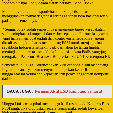
Indonesia,” ujar Fadly dalam siaran persnya, Sabtu (8/5/21).
Menurutnya, nilai-nilai sportivitas dan kompetisi harus
menggunakan format degradasi sehingga sepak bola nasional tetap
pada jalur semestinya.
” Semua pihak sudah semestinya menjunjung tinggi kesepakatan
soal peningkatan kompetisi dan value sepakbola Indonesia, system
yang hanya membuat gaduh dan kontroversial sebaiknya jangan
direalisasikan, kita harus mendukung PSSI untuk menjaga citra
sepakbola Indonesia semakin baik dari tahun ke tahun hingga
meningkatkan prestasi sepakbola Indonesia,” kata Fadly yang juga
merupakan Penerima Beasiswa Berprestasi S2 UNJ Kemenpora RI.
Sementara itu, Liga 1 direncanakan kick off pada 3 Juli mendatang.
Liga 2 rencananya akan menyusul dua pekan kemudian. Tapi
hingga saat ini belum ada kepastian izin penyelenggaraan kompetisi
dari Polri.
BACA JUGA :
Peranan Aktif LSD Kampung Semurut
Hingga kini semua pihak menunggu hasil resmi pada Kongres Biasa
PSSI nanti. Jika diputuskan secara resmi, maka sudah kewajiban
klub untuk mematuhi regulasi tersebut. (god)