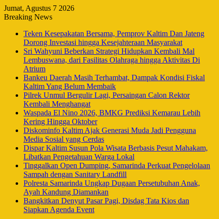
Jumat, Agustus 7 2026
Breaking News
Teken Kesepakatan Bersama, Pemprov Kaltim Dan Jateng
Dorong Investasi hingga Kesejahteraan Masyarakat
Sri Wahyuni Beberkan Strategi Hidupkan Kembali Mal
Lembuswana, dari Fasilitas Olahraga hingga Aktivitas Di
Atrium
Bankeu Daerah Masih Terhambat, Dampak Kondisi Fiskal
Kaltim Yang Belum Membaik
Pilrek Unmul Bergulir Lagi, Persaingan Calon Rektor
Kembali Menghangat
Waspada El Nino 2026, BMKG Prediksi Kemarau Lebih
Kering Hingga Oktober
Diskominfo Kaltim Ajak Generasi Muda Jadi Pengguna
Media Sosial yang Cerdas
Dispar Kaltim Susun Pola Wisata Berbasis Pesut Mahakam,
Libatkan Pengetahuan Warga Lokal
Tinggalkan Open Dumping, Samarinda Perkuat Pengelolaan
Sampah dengan Sanitary Landfill
Polresta Samarinda Ungkap Dugaan Persetubuhan Anak,
Ayah Kandung Diamankan
Bangkitkan Denyut Pasar Pagi, Disdag Tata Kios dan
Siapkan Agenda Event