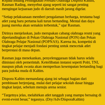
Kepala Bidang Peningkatan Prestasi Olahraga Dispora Kaltim,
Rasman Rading, menyebut ajang seperti ini sangat penting
mengingat kejuaraan judo di daerah masih jarang digelar.
“Setiap pelaksanaan memberi pengalaman berharga, terutama bagi
atlet yang baru pertama kali turun bertanding. Mental dan daya
juang mereka akan semakin terbentuk,” ujar Rasman.
Dirinya menjelaskan, judo merupakan cabang olahraga resmi yang
dipertandingkan di Pekan Olahraga Nasional (PON) dan Pekan
Olahraga Pelajar Nasional (POPNAS). Karena itu, kompetisi di
tingkat pelajar menjadi fondasi penting untuk mencetak atlet
berprestasi di masa depan.
Rasman juga menekankan, penyelenggaraan tidak harus selalu
diinisiasi oleh pemerintah. Keterlibatan instansi seperti Polri, TNI,
maupun pihak swasta akan memperluas kesempatan bertanding bagi
para judoka muda di Kaltim.
Dispora Kaltim memandang ajang ini sebagai bagian dari
pembinaan berjenjang, mulai dari pelajar sekolah dasar hingga
tingkat lanjut, sebelum menuju arena senior.
“Targetnya jelas, melahirkan atlet tangguh yang mampu bersaing di
event-event besar,” tegasnya. (Dry/Adv/DisporaKaltim)