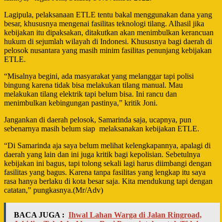
Lagipula, pelaksanaan ETLE tentu bakal menggunakan dana yang
besar, khususnya mengenai fasilitas teknologi tilang. Alhasil jika
kebijakan itu dipaksakan, ditakutkan akan menimbulkan kerancuan
hukum di sejumlah wilayah di Indonesi. Khususnya bagi daerah di
pelosok nusantara yang masih minim fasilitas penunjang kebijakan
ETLE.
“Misalnya begini, ada masyarakat yang melanggar tapi polisi
bingung karena tidak bisa melakukan tilang manual. Mau
melakukan tilang elektrik tapi belum bisa. Ini rancu dan
menimbulkan kebingungan pastinya,” kritik Joni.
Jangankan di daerah pelosok, Samarinda saja, ucapnya, pun
sebenarnya masih belum siap
melaksanakan kebijakan ETLE.
“Di Samarinda aja saya belum melihat kelengkapannya, apalagi di
daerah yang lain dan ini juga kritik bagi kepolisian. Sebetulnya
kebijakan ini bagus, tapi tolong sekali lagi harus diimbangi dengan
fasilitas yang bagus. Karena tanpa fasilitas yang lengkap itu saya
rasa hanya berlaku di kota besar saja. Kita mendukung tapi dengan
catatan,” pungkasnya.(Mr/Adv)
BACA JUGA :
Ihwal Lahan Warga di Jalan Ringroad,