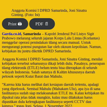
Anggota Komisi I DPRD Samarinda, Joni Sinatra
Ginting. (Foto: Ist)
Print 🖨
PDF 📄
Garda.co.id
, Samarinda
– Kapolri Jenderal Pol Listyo Sigit
Prabowo melarang seluruh jajaran Korps Lalu Lintas (Korlantas)
menggelar operasi penindakan tilang secara manual. Untuk
mengurangi potensi pungutan liar oleh oknum kepolisian. Namun,
kebijakan itu justru dikritik DPRD Samarinda.
Anggota Komisi I DPRD Samarinda, Joni Sinatra Ginting, menilai
kebijakan tersebut seharusnya dikaji lebih dulu. Pasalnya, penerapan
tilang elektronik (ETLE) belum tentu bisa diterapkan di seluruh
wilayah Indonesia. Salah satunya di Kaltim khususnya daerah
pelosok seperti Kutai Barat dan Mahulu.
“Karena kita harus melihat dari kesiapan daerah tertentu, apalagi
yang dipelosok. Semisal Mahulu (Mahakam Ulu), apa iya di sana
fasilitasnya sudah siap melaksanakan ETLE itu. Kalau kebijakan itu
dipukul rata jelas tidak mungkin, kalau mau dilakukan harus
dipastikan dulu kelengkapan fasilitasnya seperti CCTV dan
lainnya,” tegas Joni, Selasa, 1 November 2022.