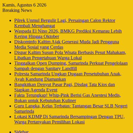
Kamis, Agustus 6 2026
Breaking News
Pilrek Unmul Bergulir Lagi, Persaingan Calon Rektor
Kembali Menghangat
Waspada El Nino 2026, BMKG Prediksi Kemarau Lebih
Kering Hingga Oktober
Diskominfo Kaltim Ajak Generasi Muda Jadi Pengguna
Media Sosial yang Cerdas
Dispar Kaltim Susun Pola Wisata Berbasis Pesut Mahakam,
Libatkan Pengetahuan Warga Lokal
Tinggalkan Open Dumping, Samarinda Perkuat Pengelolaan
Sampah dengan Sanitary Landfill
Polresta Samarinda Ungkap Dugaan Persetubuhan Anak,
Ayah Kandung Diamankan
Bangkitkan Denyut Pasar Pagi, Disdag Tata Kios dan
Siapkan Agenda Event
Fakta Terungkap! Whip-Pink Berisi Gas Anestesi Medis,
Bukan untuk Kebutuhan Kuliner
Guru Langka, Kelas Terbatas: Tantangan Besar SLB Negeri
Samarinda
Lokasi KDMP Di Samarinda Bersampingan Dengan TPU,
Warga Pertanyakan Pemilihan Lokasi
Sidebar