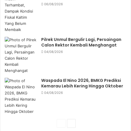
06/08/2026
Pilrek Unmul Bergulir Lagi, Persaingan
Calon Rektor Kembali Menghangat
04/08/2026
Waspada El Nino 2026, BMKG Prediksi
Kemarau Lebih Kering Hingga Oktober
04/08/2026
P
N