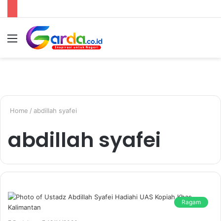
Menu
Switc
S
skin
fo
Home
/
abdillah syafei
abdillah syafei
Ragam