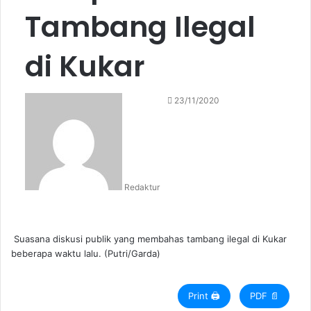
Tambang Ilegal
di Kukar
S
23/11/2020
e
n
d
a
n
Redaktur
e
m
a
i
Suasana diskusi publik yang membahas tambang ilegal di Kukar
l
beberapa waktu lalu. (Putri/Garda)
Print 🖨
PDF 📄