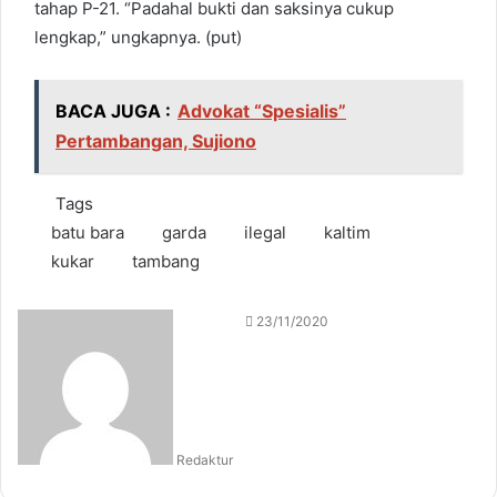
tahap P-21. “Padahal bukti dan saksinya cukup
lengkap,” ungkapnya. (put)
BACA JUGA :
Advokat “Spesialis”
Pertambangan, Sujiono
Tags
batu bara
garda
ilegal
kaltim
kukar
tambang
S
23/11/2020
e
n
d
a
n
Redaktur
e
m