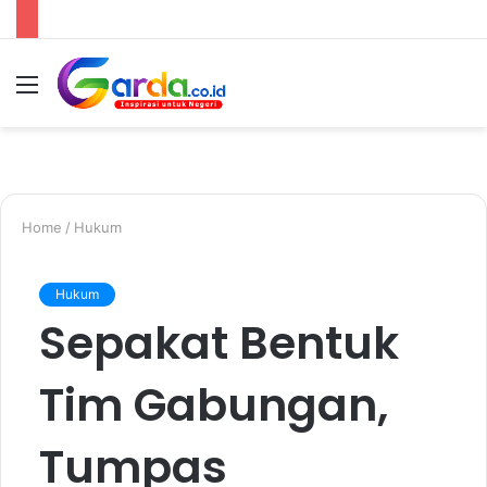
Menu
Switc
S
skin
fo
Home
/
Hukum
Hukum
Sepakat Bentuk
Tim Gabungan,
Tumpas