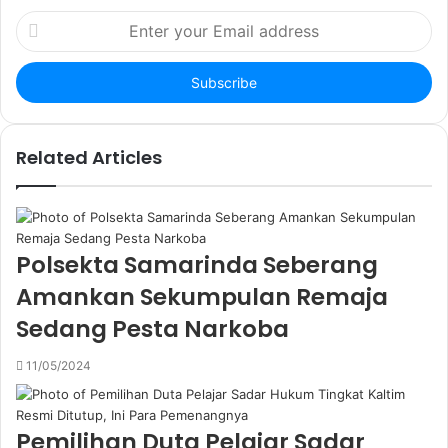
E
n
t
e
r
y
o
Related Articles
u
r
E
m
a
Polsekta Samarinda Seberang
i
Amankan Sekumpulan Remaja
l
a
Sedang Pesta Narkoba
d
d
11/05/2024
r
e
s
Pemilihan Duta Pelajar Sadar
s