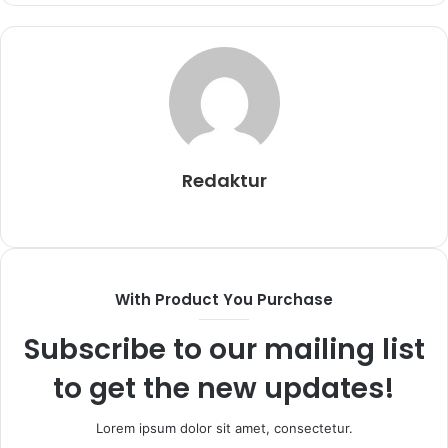
a
i
l
Redaktur
W
F
I
e
a
n
b
c
s
s
e
t
With Product You Purchase
i
b
a
t
o
g
Subscribe to our mailing list
e
o
r
to get the new updates!
k
a
m
Lorem ipsum dolor sit amet, consectetur.