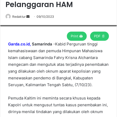
Pelanggaran HAM
Redaktur
S
09/10/2023
Kabid Perguruan tinggi kemahasiswaan dan pemuda Himpunan
Mahasiswa Islam cabang Samarinda Fahry Krisna Alchantara (Foto : ist)
e
n
d
Print 🖨
PDF 📄
a
Garda.co.id,
Samarinda
-Kabid Perguruan tinggi
n
kemahasiswaan dan pemuda Himpunan Mahasiswa
e
Islam cabang Samarinda Fahry Krisna Alchantara
m
mengecam dan mengutuk atas terjadinya penembakan
a
yang dilakukan oleh oknum aparat kepolisian yang
i
menewaskan pendemo di Bangkal, Kabupaten
l
Seruyan, Kalimantan Tengah Sabtu, (7/10/23).
Pemuda Kaltim ini meminta secara khusus kepada
Kapolri untuk mengusut tuntas kasus penembakan ini,
dirinya menilai tindakan yang dilakukan oleh oknum