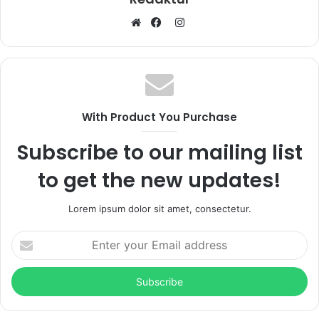
I
W
F
n
e
a
s
b
c
t
s
e
a
i
b
g
With Product You Purchase
t
o
r
e
o
a
Subscribe to our mailing list
k
m
to get the new updates!
Lorem ipsum dolor sit amet, consectetur.
E
n
t
e
r
y