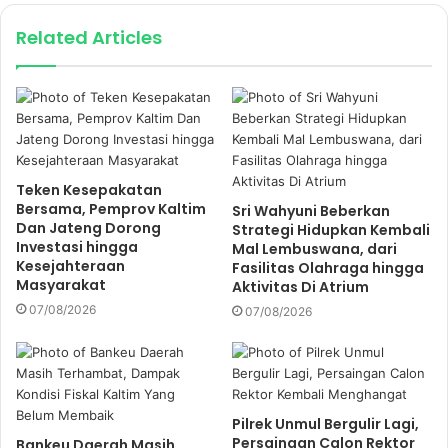
o
u
Related Articles
r
E
m
a
i
l
a
Teken Kesepakatan
d
Bersama, Pemprov Kaltim
Sri Wahyuni Beberkan
d
Dan Jateng Dorong
Strategi Hidupkan Kembali
r
Investasi hingga
Mal Lembuswana, dari
e
Kesejahteraan
Fasilitas Olahraga hingga
Masyarakat
s
Aktivitas Di Atrium
s
07/08/2026
07/08/2026
Pilrek Unmul Bergulir Lagi,
Persaingan Calon Rektor
Bankeu Daerah Masih