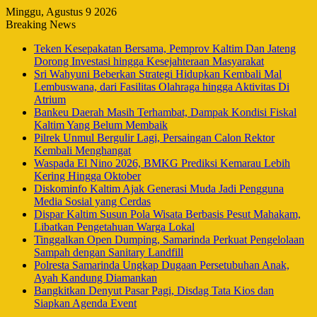
Minggu, Agustus 9 2026
Breaking News
Teken Kesepakatan Bersama, Pemprov Kaltim Dan Jateng
Dorong Investasi hingga Kesejahteraan Masyarakat
Sri Wahyuni Beberkan Strategi Hidupkan Kembali Mal
Lembuswana, dari Fasilitas Olahraga hingga Aktivitas Di
Atrium
Bankeu Daerah Masih Terhambat, Dampak Kondisi Fiskal
Kaltim Yang Belum Membaik
Pilrek Unmul Bergulir Lagi, Persaingan Calon Rektor
Kembali Menghangat
Waspada El Nino 2026, BMKG Prediksi Kemarau Lebih
Kering Hingga Oktober
Diskominfo Kaltim Ajak Generasi Muda Jadi Pengguna
Media Sosial yang Cerdas
Dispar Kaltim Susun Pola Wisata Berbasis Pesut Mahakam,
Libatkan Pengetahuan Warga Lokal
Tinggalkan Open Dumping, Samarinda Perkuat Pengelolaan
Sampah dengan Sanitary Landfill
Polresta Samarinda Ungkap Dugaan Persetubuhan Anak,
Ayah Kandung Diamankan
Bangkitkan Denyut Pasar Pagi, Disdag Tata Kios dan
Siapkan Agenda Event