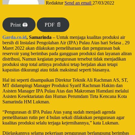
Redaktur
Send an email
27/03/2022
Print 🖨
PDF 📄
Garda.co.id
, Samarinda –
Untuk menjaga kualitas produksi air
bersih di Instalasi Pengolahan Air (IPA) Pulau Atas hari Selasa , 29
Maret 2022 akan dilakukan pemeliharaan dan pengurasan bak
reservoir yang berimbas pada gangguan produksi dan layanan aliran
distribusi, Namun kegiatan pengurasan tersebut tidak menjadikan
produksi stop total artinya produksi tetap berjalan akan tetapi
kapasitas dikurangi atau tidak maksimal seperti biasanya.
Hal ini seperti disampaikan Direktur Teknik Ali Rachman AS, ST,
MT didampingi Manager Produksi Syarif Rachman Hakim dan
Asisten Manager IPA Pulau Atas dan Makroman Hamdani melalui
Asisten Kesektariatan dan Humas Perumdam Tirta Kencana Kota
Samarinda HM Lukman.
“Pengurasan di IPA Pulau Atas yang sudah menjadi agenda
pemeliharaan rutin per 4 bulan sekali dilakukan pengurasan agar
kualitas produksi selalu terjaga kejernihannya,” kata Lukman.
Dijelaskannya selama pekerjaan pengurasan berlangsung berimbas