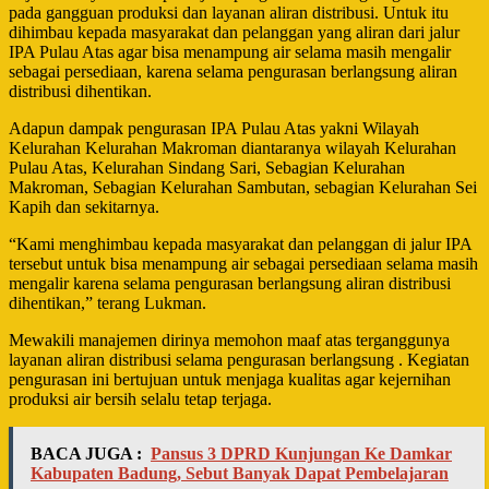
pada gangguan produksi dan layanan aliran distribusi. Untuk itu
dihimbau kepada masyarakat dan pelanggan yang aliran dari jalur
IPA Pulau Atas agar bisa menampung air selama masih mengalir
sebagai persediaan, karena selama pengurasan berlangsung aliran
distribusi dihentikan.
Adapun dampak pengurasan IPA Pulau Atas yakni Wilayah
Kelurahan Kelurahan Makroman diantaranya wilayah Kelurahan
Pulau Atas, Kelurahan Sindang Sari, Sebagian Kelurahan
Makroman, Sebagian Kelurahan Sambutan, sebagian Kelurahan Sei
Kapih dan sekitarnya.
“Kami menghimbau kepada masyarakat dan pelanggan di jalur IPA
tersebut untuk bisa menampung air sebagai persediaan selama masih
mengalir karena selama pengurasan berlangsung aliran distribusi
dihentikan,” terang Lukman.
Mewakili manajemen dirinya memohon maaf atas terganggunya
layanan aliran distribusi selama pengurasan berlangsung . Kegiatan
pengurasan ini bertujuan untuk menjaga kualitas agar kejernihan
produksi air bersih selalu tetap terjaga.
BACA JUGA :
Pansus 3 DPRD Kunjungan Ke Damkar
Kabupaten Badung, Sebut Banyak Dapat Pembelajaran