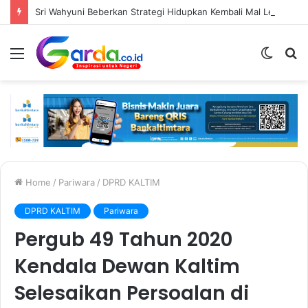
Sri Wahyuni Beberkan Strategi Hidupkan Kembali Mal Lembuswana, dari Fasilitas Olahraga hingga Aktivitas Di Atrium
Menu
Switc
S
skin
fo
Home
/
Pariwara
/
DPRD KALTIM
DPRD KALTIM
Pariwara
Pergub 49 Tahun 2020
Kendala Dewan Kaltim
Selesaikan Persoalan di