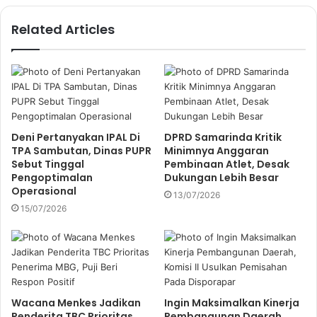
o
u
Related Articles
r
E
m
a
i
l
a
Deni Pertanyakan IPAL Di
DPRD Samarinda Kritik
d
TPA Sambutan, Dinas PUPR
Minimnya Anggaran
d
Sebut Tinggal
Pembinaan Atlet, Desak
r
Pengoptimalan
Dukungan Lebih Besar
e
Operasional
13/07/2026
s
15/07/2026
s
Wacana Menkes Jadikan
Ingin Maksimalkan Kinerja
Penderita TBC Prioritas
Pembangunan Daerah,