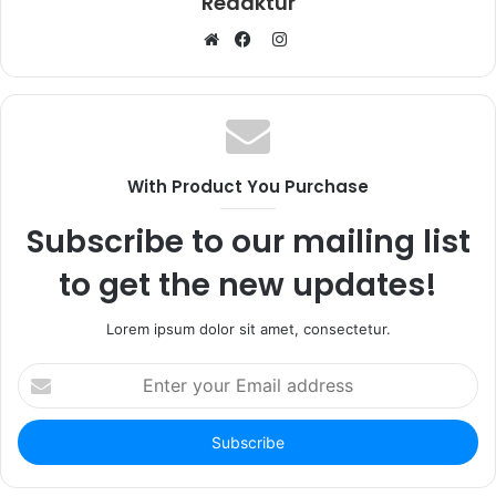
Redaktur
I
W
F
n
e
a
s
b
c
t
s
e
a
i
b
g
With Product You Purchase
t
o
r
e
o
a
Subscribe to our mailing list
k
m
to get the new updates!
Lorem ipsum dolor sit amet, consectetur.
E
n
t
e
r
y