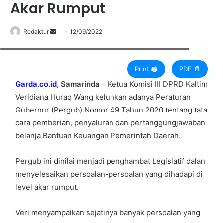
Akar Rumput
Redaktur
S
12/09/2022
Ketua Komisi III DPRD Kaltim, Veridiana Huraq Wang. (Foto: Ist)
e
n
d
Print 🖨
PDF 📄
a
Garda.co.id
, Samarinda
– Ketua Komisi III DPRD Kaltim
n
Veridiana Huraq Wang keluhkan adanya Peraturan
e
Gubernur (Pergub) Nomor 49 Tahun 2020 tentang tata
m
cara pemberian, penyaluran dan pertanggungjawaban
a
belanja Bantuan Keuangan Pemerintah Daerah.
i
l
Pergub ini dinilai menjadi penghambat Legislatif dalan
menyelesaikan persoalan-persoalan yang dihadapi di
level akar rumput.
Veri menyampaikan sejatinya banyak persoalan yang