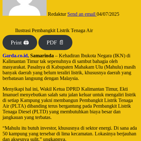
Redaktur
Send an email
04/07/2025
Ilustrasi Pembangkit Listrik Tenaga Air
Print 🖨
PDF 📄
Garda.co.id,
Samarinda
– Kehadiran Ibukota Negara (IKN) di
Kalimantan Timur tak sepenuhnya di sambut bahagia oleh
masyarakat. Pasalnya di Kabupaten Mahakam Ulu (Mahulu) masih
banyak daerah yang belum teraliri listrik, khususnya daerah yang
berbatasan langsung dengan Malaysia.
Menyikapi hal ini, Wakil Ketua DPRD Kalimantan Timur, Ekti
Imanuel menyebutkan salah satu jalan keluar untuk mengaliri listrik
di setiap Kampung yakni membangun Pembangkit Listrik Tenaga
Air (PLTA) dibanding terus bergantung pada Pembangkit Listrik
Tenaga Diesel (PLTD) yang membutuhkan biaya besar dan
jangkauan yang terbatas.
“Mahulu itu butuh investor, khususnya di sektor energi. Di sana ada
50 kampung yang tersebar di lima kecamatan. Lokasinya berjauhan
dan aksesnya sulit,” ungkapnya.