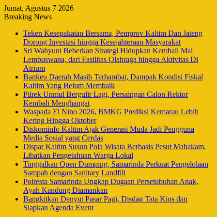
Jumat, Agustus 7 2026
Breaking News
Teken Kesepakatan Bersama, Pemprov Kaltim Dan Jateng
Dorong Investasi hingga Kesejahteraan Masyarakat
Sri Wahyuni Beberkan Strategi Hidupkan Kembali Mal
Lembuswana, dari Fasilitas Olahraga hingga Aktivitas Di
Atrium
Bankeu Daerah Masih Terhambat, Dampak Kondisi Fiskal
Kaltim Yang Belum Membaik
Pilrek Unmul Bergulir Lagi, Persaingan Calon Rektor
Kembali Menghangat
Waspada El Nino 2026, BMKG Prediksi Kemarau Lebih
Kering Hingga Oktober
Diskominfo Kaltim Ajak Generasi Muda Jadi Pengguna
Media Sosial yang Cerdas
Dispar Kaltim Susun Pola Wisata Berbasis Pesut Mahakam,
Libatkan Pengetahuan Warga Lokal
Tinggalkan Open Dumping, Samarinda Perkuat Pengelolaan
Sampah dengan Sanitary Landfill
Polresta Samarinda Ungkap Dugaan Persetubuhan Anak,
Ayah Kandung Diamankan
Bangkitkan Denyut Pasar Pagi, Disdag Tata Kios dan
Siapkan Agenda Event