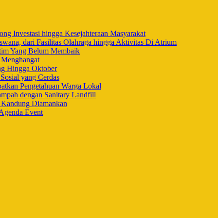
ng Investasi hingga Kesejahteraan Masyarakat
na, dari Fasilitas Olahraga hingga Aktivitas Di Atrium
ltim Yang Belum Membaik
i Menghangat
ng Hingga Oktober
Sosial yang Cerdas
ibatkan Pengetahuan Warga Lokal
mpah dengan Sanitary Landfill
h Kandung Diamankan
 Agenda Event