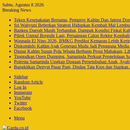
Sabtu, Agustus 8 2026
Breaking News
Teken Kesepakatan Bersama, Pemprov Kaltim Dan Jateng Doro
Sri Wahyuni Beberkan Strategi Hidupkan Kembali Mal Lembuswa
Bankeu Daerah Masih Terhambat, Dampak Kondisi Fiskal Ka
Pilrek Unmul Bergulir Lagi, Persaingan Calon Rektor Kembal
Waspada El Nino 2026, BMKG Prediksi Kemarau Lebih Keri
Diskominfo Kaltim Ajak Generasi Muda Jadi Pengguna Media 
Dispar Kaltim Susun Pola Wisata Berbasis Pesut Mahakam, L
Tinggalkan Open Dumping, Samarinda Perkuat Pengelolaan Sa
Polresta Samarinda Ungkap Dugaan Persetubuhan Anak, Aya
Bangkitkan Denyut Pasar Pagi, Disdag Tata Kios dan Siapkan
Sidebar
Random Article
Log In
Instagram
YouTube
Twitter
Facebook
Menu