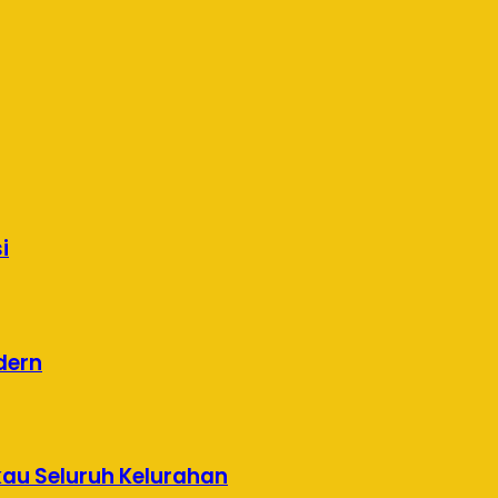
i
dern
kau Seluruh Kelurahan