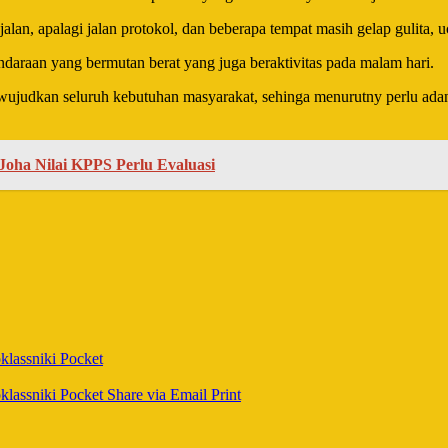
alan, apalagi jalan protokol, dan beberapa tempat masih gelap gulita,
endaraan yang bermutan berat yang juga beraktivitas pada malam hari.
judkan seluruh kebutuhan masyarakat, sehinga menurutny perlu adany
Joha Nilai KPPS Perlu Evaluasi
lassniki
Pocket
lassniki
Pocket
Share via Email
Print