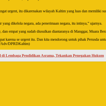
at urgent, itu dikarenakan wilayah Kaltim yang luas dan memiliki s
ir yang dikelola negara, ada penerimaan negara, itu intinya,” ujarnya.
n empat yang sudah diusulkan diantaranya di Manggar, Muara Berau
t karena se urgent itu. Dan kita mendorong untuk pihak Perusda untuk 
(Rf/Adv/DPRDKaltim)
al di Lembaga Pendidikan Asrama, Tekankan Penegakan Hukum