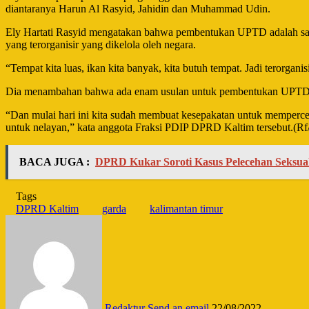
diantaranya Harun Al Rasyid, Jahidin dan Muhammad Udin.
Ely Hartati Rasyid mengatakan bahwa pembentukan UPTD adalah sang
yang terorganisir yang dikelola oleh negara.
“Tempat kita luas, ikan kita banyak, kita butuh tempat. Jadi terorganis
Dia menambahan bahwa ada enam usulan untuk pembentukan UPTD, da
“Dan mulai hari ini kita sudah membuat kesepakatan untuk mempercepa
untuk nelayan,” kata anggota Fraksi PDIP DPRD Kaltim tersebut.
BACA JUGA :
DPRD Kukar Soroti Kasus Pelecehan Seksu
Tags
DPRD Kaltim
garda
kalimantan timur
Redaktur
Send an email
22/08/2022