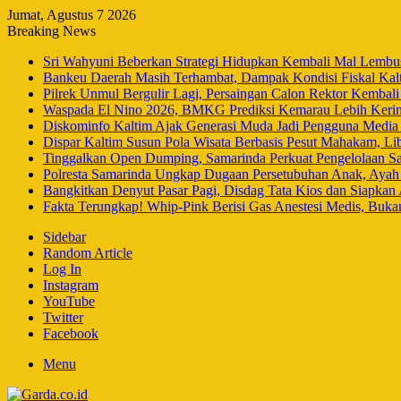
Jumat, Agustus 7 2026
Breaking News
Sri Wahyuni Beberkan Strategi Hidupkan Kembali Mal Lembuswa
Bankeu Daerah Masih Terhambat, Dampak Kondisi Fiskal Ka
Pilrek Unmul Bergulir Lagi, Persaingan Calon Rektor Kembal
Waspada El Nino 2026, BMKG Prediksi Kemarau Lebih Keri
Diskominfo Kaltim Ajak Generasi Muda Jadi Pengguna Media 
Dispar Kaltim Susun Pola Wisata Berbasis Pesut Mahakam, L
Tinggalkan Open Dumping, Samarinda Perkuat Pengelolaan Sa
Polresta Samarinda Ungkap Dugaan Persetubuhan Anak, Aya
Bangkitkan Denyut Pasar Pagi, Disdag Tata Kios dan Siapkan
Fakta Terungkap! Whip-Pink Berisi Gas Anestesi Medis, Buka
Sidebar
Random Article
Log In
Instagram
YouTube
Twitter
Facebook
Menu