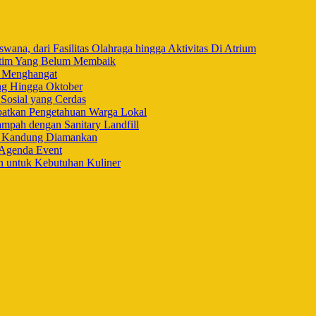
na, dari Fasilitas Olahraga hingga Aktivitas Di Atrium
ltim Yang Belum Membaik
i Menghangat
ng Hingga Oktober
Sosial yang Cerdas
ibatkan Pengetahuan Warga Lokal
mpah dengan Sanitary Landfill
h Kandung Diamankan
 Agenda Event
n untuk Kebutuhan Kuliner