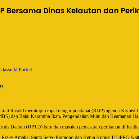
RDP Bersama Dinas Kelautan dan Per
lassniki
Pocket
t)
rtati Rasyid memimpin rapat dengar pendapat (RDP) agenda Komisi I
 (MBS) dan Balai Karantina Ikan, Pengendalian Mutu dan Keamanan Has
knis Daerah (UPTD) baru dan masalah pemasaran perikanan di Kalti
i Rizky Amalia, Sapto Setyo Pramono dan Ketua Komisi II DPRD Kal