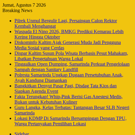
Jumat, Agustus 7 2026
Breaking News
Pilrek Unmul Bergulir Lagi, Persaingan Calon Rektor
Kembali Menghangat
Waspada El Nino 2026, BMKG Prediksi Kemarau Lebih
Kering Hingga Oktober
Diskominfo Kaltim Ajak Generasi Muda Jadi Pengguna
Media Sosial yang Cerdas
Dispar Kaltim Susun Pola Wisata Berbasis Pesut Mahakam,
Libatkan Pengetahuan Warga Lokal
Tinggalkan Open Dumping, Samarinda Perkuat Pengelolaan
Sampah dengan Sanitary Landfill
Polresta Samarinda Ungkap Dugaan Persetubuhan Anak,
Ayah Kandung Diamankan
Bangkitkan Denyut Pasar Pagi, Disdag Tata Kios dan
Siapkan Agenda Event
Fakta Terungkap! Whip-Pink Berisi Gas Anestesi Medis,
Bukan untuk Kebutuhan Kuliner
Guru Langka, Kelas Terbatas: Tantangan Besar SLB Negeri
Samarinda
Lokasi KDMP Di Samarinda Bersampingan Dengan TPU,
Warga Pertanyakan Pemilihan Lokasi
Sidebar