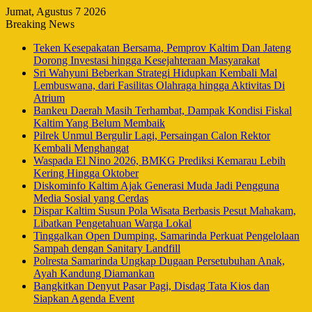
Jumat, Agustus 7 2026
Breaking News
Teken Kesepakatan Bersama, Pemprov Kaltim Dan Jateng
Dorong Investasi hingga Kesejahteraan Masyarakat
Sri Wahyuni Beberkan Strategi Hidupkan Kembali Mal
Lembuswana, dari Fasilitas Olahraga hingga Aktivitas Di
Atrium
Bankeu Daerah Masih Terhambat, Dampak Kondisi Fiskal
Kaltim Yang Belum Membaik
Pilrek Unmul Bergulir Lagi, Persaingan Calon Rektor
Kembali Menghangat
Waspada El Nino 2026, BMKG Prediksi Kemarau Lebih
Kering Hingga Oktober
Diskominfo Kaltim Ajak Generasi Muda Jadi Pengguna
Media Sosial yang Cerdas
Dispar Kaltim Susun Pola Wisata Berbasis Pesut Mahakam,
Libatkan Pengetahuan Warga Lokal
Tinggalkan Open Dumping, Samarinda Perkuat Pengelolaan
Sampah dengan Sanitary Landfill
Polresta Samarinda Ungkap Dugaan Persetubuhan Anak,
Ayah Kandung Diamankan
Bangkitkan Denyut Pasar Pagi, Disdag Tata Kios dan
Siapkan Agenda Event