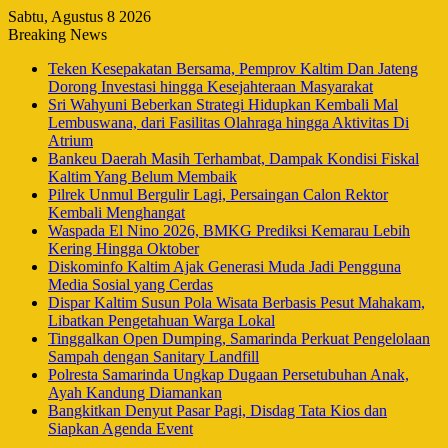
Sabtu, Agustus 8 2026
Breaking News
Teken Kesepakatan Bersama, Pemprov Kaltim Dan Jateng
Dorong Investasi hingga Kesejahteraan Masyarakat
Sri Wahyuni Beberkan Strategi Hidupkan Kembali Mal
Lembuswana, dari Fasilitas Olahraga hingga Aktivitas Di
Atrium
Bankeu Daerah Masih Terhambat, Dampak Kondisi Fiskal
Kaltim Yang Belum Membaik
Pilrek Unmul Bergulir Lagi, Persaingan Calon Rektor
Kembali Menghangat
Waspada El Nino 2026, BMKG Prediksi Kemarau Lebih
Kering Hingga Oktober
Diskominfo Kaltim Ajak Generasi Muda Jadi Pengguna
Media Sosial yang Cerdas
Dispar Kaltim Susun Pola Wisata Berbasis Pesut Mahakam,
Libatkan Pengetahuan Warga Lokal
Tinggalkan Open Dumping, Samarinda Perkuat Pengelolaan
Sampah dengan Sanitary Landfill
Polresta Samarinda Ungkap Dugaan Persetubuhan Anak,
Ayah Kandung Diamankan
Bangkitkan Denyut Pasar Pagi, Disdag Tata Kios dan
Siapkan Agenda Event