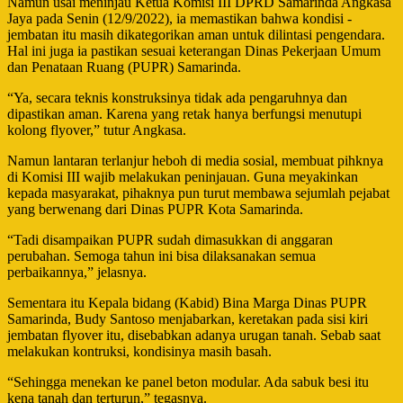
Namun usai meninjau Ketua Komisi III DPRD Samarinda Angkasa
Jaya pada Senin (12/9/2022), ia memastikan bahwa kondisi ­
jembatan itu masih dikategorikan aman untuk dilintasi pengendara.
Hal ini juga ia pastikan sesuai keterangan Dinas Pekerjaan Umum
dan Penataan Ruang (PUPR) Samarinda.
“Ya, secara teknis konstruksinya tidak ada pengaruhnya dan
dipastikan aman. Karena yang retak hanya berfungsi menutupi
kolong flyover,” tutur Angkasa.
Namun lantaran terlanjur heboh di media sosial, membuat pihknya
di Komisi III wajib melakukan peninjauan. Guna meyakinkan
kepada masyarakat, pihaknya pun turut membawa sejumlah pejabat
yang berwenang dari Dinas PUPR Kota Samarinda.
“Tadi disampaikan PUPR sudah dimasukkan di anggaran
perubahan. Semoga tahun ini bisa dilaksanakan semua
perbaikannya,” jelasnya.
Sementara itu Kepala bidang (Kabid) Bina Marga Dinas PUPR
Samarinda, Budy Santoso menjabarkan, keretakan pada sisi kiri
jembatan flyover itu, disebabkan adanya urugan tanah. Sebab saat
melakukan kontruksi, kondisinya masih basah.
“Sehingga menekan ke panel beton modular. Ada sabuk besi itu
kena tanah dan terturun,” tegasnya.