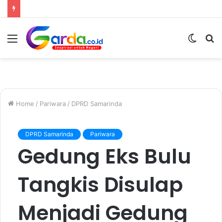
Menu
Switc
S
skin
fo
Home
/
Pariwara
/
DPRD Samarinda
DPRD Samarinda
Pariwara
Gedung Eks Bulu
Tangkis Disulap
Menjadi Gedung