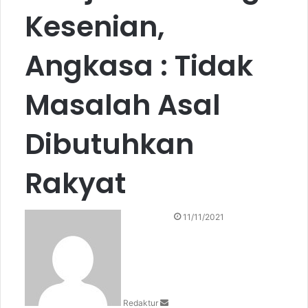
Kesenian,
Angkasa : Tidak
Masalah Asal
Dibutuhkan
Rakyat
S
11/11/2021
e
n
d
a
n
Redaktur
e