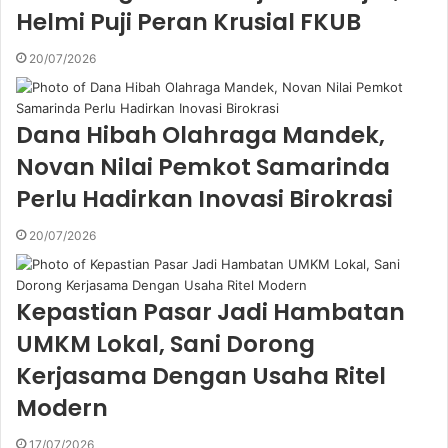
Helmi Puji Peran Krusial FKUB
l
a
20/07/2026
d
d
r
e
Dana Hibah Olahraga Mandek,
s
Novan Nilai Pemkot Samarinda
s
Perlu Hadirkan Inovasi Birokrasi
20/07/2026
Kepastian Pasar Jadi Hambatan
UMKM Lokal, Sani Dorong
Kerjasama Dengan Usaha Ritel
Modern
17/07/2026