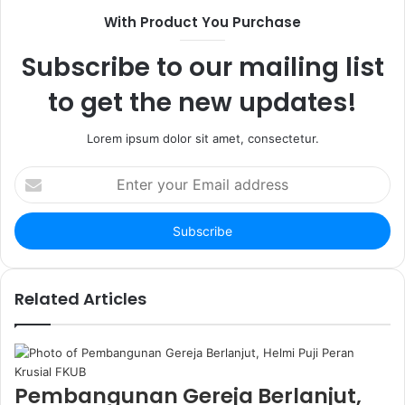
s
e
a
With Product You Purchase
i
b
g
t
o
r
Subscribe to our mailing list
e
o
a
k
m
to get the new updates!
Lorem ipsum dolor sit amet, consectetur.
E
n
t
e
r
y
o
Related Articles
u
r
E
m
a
Pembangunan Gereja Berlanjut,
i