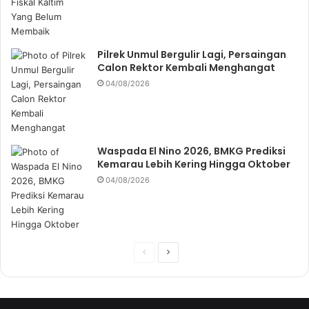
Pilrek Unmul Bergulir Lagi, Persaingan
Calon Rektor Kembali Menghangat
04/08/2026
Waspada El Nino 2026, BMKG Prediksi
Kemarau Lebih Kering Hingga Oktober
04/08/2026
P
N
r
e
e
x