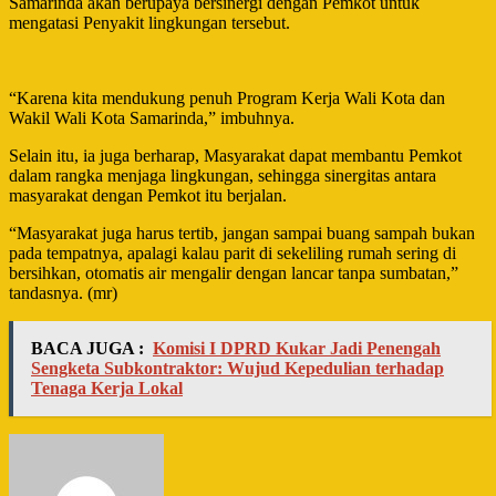
Samarinda akan berupaya bersinergi dengan Pemkot untuk
mengatasi Penyakit lingkungan tersebut.
“Karena kita mendukung penuh Program Kerja Wali Kota dan
Wakil Wali Kota Samarinda,” imbuhnya.
Selain itu, ia juga berharap, Masyarakat dapat membantu Pemkot
dalam rangka menjaga lingkungan, sehingga sinergitas antara
masyarakat dengan Pemkot itu berjalan.
“Masyarakat juga harus tertib, jangan sampai buang sampah bukan
pada tempatnya, apalagi kalau parit di sekeliling rumah sering di
bersihkan, otomatis air mengalir dengan lancar tanpa sumbatan,”
tandasnya. (mr)
BACA JUGA :
Komisi I DPRD Kukar Jadi Penengah
Sengketa Subkontraktor: Wujud Kepedulian terhadap
Tenaga Kerja Lokal