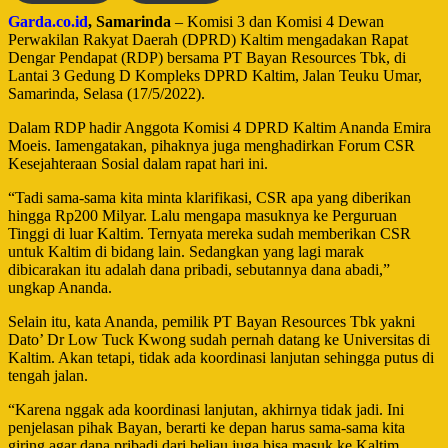
Garda.co.id
, Samarinda
– Komisi 3 dan Komisi 4 Dewan
Perwakilan Rakyat Daerah (DPRD) Kaltim mengadakan Rapat
Dengar Pendapat (RDP) bersama PT Bayan Resources Tbk, di
Lantai 3 Gedung D Kompleks DPRD Kaltim, Jalan Teuku Umar,
Samarinda, Selasa (17/5/2022).
Dalam RDP hadir Anggota Komisi 4 DPRD Kaltim Ananda Emira
Moeis. Iamengatakan, pihaknya juga menghadirkan Forum CSR
Kesejahteraan Sosial dalam rapat hari ini.
“Tadi sama-sama kita minta klarifikasi, CSR apa yang diberikan
hingga Rp200 Milyar. Lalu mengapa masuknya ke Perguruan
Tinggi di luar Kaltim. Ternyata mereka sudah memberikan CSR
untuk Kaltim di bidang lain. Sedangkan yang lagi marak
dibicarakan itu adalah dana pribadi, sebutannya dana abadi,”
ungkap Ananda.
Selain itu, kata Ananda, pemilik PT Bayan Resources Tbk yakni
Dato’ Dr Low Tuck Kwong sudah pernah datang ke Universitas di
Kaltim. Akan tetapi, tidak ada koordinasi lanjutan sehingga putus di
tengah jalan.
“Karena nggak ada koordinasi lanjutan, akhirnya tidak jadi. Ini
penjelasan pihak Bayan, berarti ke depan harus sama-sama kita
giring agar dana pribadi dari beliau juga bisa masuk ke Kaltim.