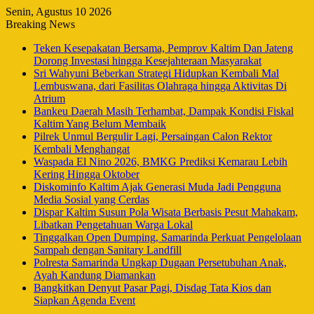
Senin, Agustus 10 2026
Breaking News
Teken Kesepakatan Bersama, Pemprov Kaltim Dan Jateng
Dorong Investasi hingga Kesejahteraan Masyarakat
Sri Wahyuni Beberkan Strategi Hidupkan Kembali Mal
Lembuswana, dari Fasilitas Olahraga hingga Aktivitas Di
Atrium
Bankeu Daerah Masih Terhambat, Dampak Kondisi Fiskal
Kaltim Yang Belum Membaik
Pilrek Unmul Bergulir Lagi, Persaingan Calon Rektor
Kembali Menghangat
Waspada El Nino 2026, BMKG Prediksi Kemarau Lebih
Kering Hingga Oktober
Diskominfo Kaltim Ajak Generasi Muda Jadi Pengguna
Media Sosial yang Cerdas
Dispar Kaltim Susun Pola Wisata Berbasis Pesut Mahakam,
Libatkan Pengetahuan Warga Lokal
Tinggalkan Open Dumping, Samarinda Perkuat Pengelolaan
Sampah dengan Sanitary Landfill
Polresta Samarinda Ungkap Dugaan Persetubuhan Anak,
Ayah Kandung Diamankan
Bangkitkan Denyut Pasar Pagi, Disdag Tata Kios dan
Siapkan Agenda Event