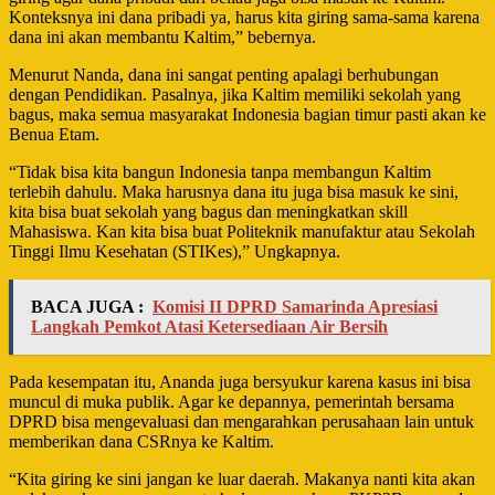
Konteksnya ini dana pribadi ya, harus kita giring sama-sama karena
dana ini akan membantu Kaltim,” bebernya.
Menurut Nanda, dana ini sangat penting apalagi berhubungan
dengan Pendidikan. Pasalnya, jika Kaltim memiliki sekolah yang
bagus, maka semua masyarakat Indonesia bagian timur pasti akan ke
Benua Etam.
“Tidak bisa kita bangun Indonesia tanpa membangun Kaltim
terlebih dahulu. Maka harusnya dana itu juga bisa masuk ke sini,
kita bisa buat sekolah yang bagus dan meningkatkan skill
Mahasiswa. Kan kita bisa buat Politeknik manufaktur atau Sekolah
Tinggi Ilmu Kesehatan (STIKes),” Ungkapnya.
BACA JUGA :
Komisi II DPRD Samarinda Apresiasi
Langkah Pemkot Atasi Ketersediaan Air Bersih
Pada kesempatan itu, Ananda juga bersyukur karena kasus ini bisa
muncul di muka publik. Agar ke depannya, pemerintah bersama
DPRD bisa mengevaluasi dan mengarahkan perusahaan lain untuk
memberikan dana CSRnya ke Kaltim.
“Kita giring ke sini jangan ke luar daerah. Makanya nanti kita akan