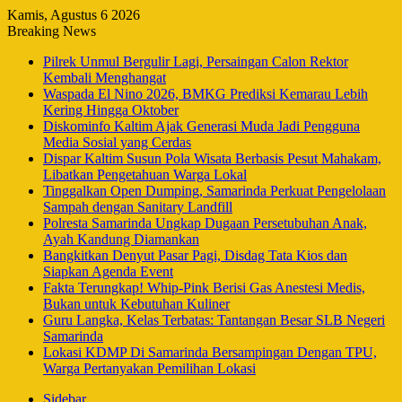
Kamis, Agustus 6 2026
Breaking News
Pilrek Unmul Bergulir Lagi, Persaingan Calon Rektor
Kembali Menghangat
Waspada El Nino 2026, BMKG Prediksi Kemarau Lebih
Kering Hingga Oktober
Diskominfo Kaltim Ajak Generasi Muda Jadi Pengguna
Media Sosial yang Cerdas
Dispar Kaltim Susun Pola Wisata Berbasis Pesut Mahakam,
Libatkan Pengetahuan Warga Lokal
Tinggalkan Open Dumping, Samarinda Perkuat Pengelolaan
Sampah dengan Sanitary Landfill
Polresta Samarinda Ungkap Dugaan Persetubuhan Anak,
Ayah Kandung Diamankan
Bangkitkan Denyut Pasar Pagi, Disdag Tata Kios dan
Siapkan Agenda Event
Fakta Terungkap! Whip-Pink Berisi Gas Anestesi Medis,
Bukan untuk Kebutuhan Kuliner
Guru Langka, Kelas Terbatas: Tantangan Besar SLB Negeri
Samarinda
Lokasi KDMP Di Samarinda Bersampingan Dengan TPU,
Warga Pertanyakan Pemilihan Lokasi
Sidebar