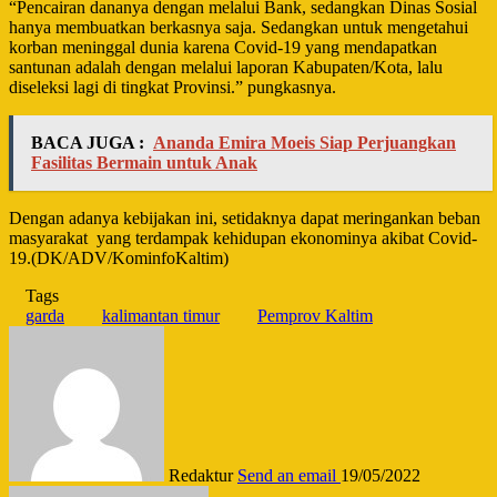
“Pencairan dananya dengan melalui Bank, sedangkan Dinas Sosial
hanya membuatkan berkasnya saja. Sedangkan untuk mengetahui
korban meninggal dunia karena Covid-19 yang mendapatkan
santunan adalah dengan melalui laporan Kabupaten/Kota, lalu
diseleksi lagi di tingkat Provinsi.” pungkasnya.
BACA JUGA :
Ananda Emira Moeis Siap Perjuangkan
Fasilitas Bermain untuk Anak
Dengan adanya kebijakan ini, setidaknya dapat meringankan beban
masyarakat
yang terdampak kehidupan ekonominya akibat Covid-
19.(DK/ADV/KominfoKaltim)
Tags
garda
kalimantan timur
Pemprov Kaltim
Redaktur
Send an email
19/05/2022