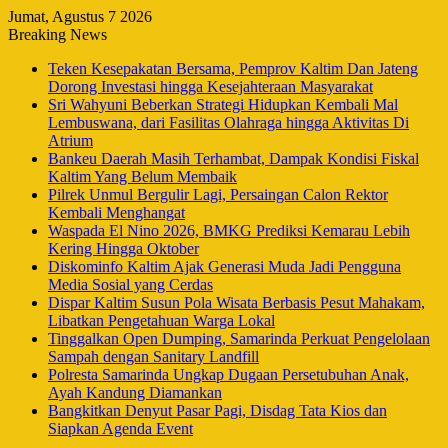
Jumat, Agustus 7 2026
Breaking News
Teken Kesepakatan Bersama, Pemprov Kaltim Dan Jateng
Dorong Investasi hingga Kesejahteraan Masyarakat
Sri Wahyuni Beberkan Strategi Hidupkan Kembali Mal
Lembuswana, dari Fasilitas Olahraga hingga Aktivitas Di
Atrium
Bankeu Daerah Masih Terhambat, Dampak Kondisi Fiskal
Kaltim Yang Belum Membaik
Pilrek Unmul Bergulir Lagi, Persaingan Calon Rektor
Kembali Menghangat
Waspada El Nino 2026, BMKG Prediksi Kemarau Lebih
Kering Hingga Oktober
Diskominfo Kaltim Ajak Generasi Muda Jadi Pengguna
Media Sosial yang Cerdas
Dispar Kaltim Susun Pola Wisata Berbasis Pesut Mahakam,
Libatkan Pengetahuan Warga Lokal
Tinggalkan Open Dumping, Samarinda Perkuat Pengelolaan
Sampah dengan Sanitary Landfill
Polresta Samarinda Ungkap Dugaan Persetubuhan Anak,
Ayah Kandung Diamankan
Bangkitkan Denyut Pasar Pagi, Disdag Tata Kios dan
Siapkan Agenda Event