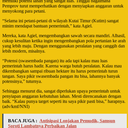
memiliki potensi lahan yang sangat luas. Tinggal bagaimana
Pemprov turut memperhatikan dengan menyiapkan anggaran untuk
menyokong para petani.
“Selama ini petani-petani di wilayah Kutai Timur (Kutim) sangat
minim mendapat bantuan pemerintah,” kata Agiel.
Mereka, kata Agiel, mengembangkan sawah secara mandiri. Alhasil,
cukup kesulitan ketika ingin mengembangkan pola pertanian ke arah
yang lebih maju. Dengan menggunakan peralatan yang canggih dan
lebih modern, misalnya.
“Potensi (swasembada pangan) itu ada tapi kalau mau luas
pemerintah harus hadir. Karena warga butuh peralatan. Kalau mau
dikembangkan sampai ribuan hektare itu harus pemerintah turun
tangan. Saya pikir swasembada pangan itu bisa, lahannya banyak
potensinya,” tuturnya.
Sehingga menurut dia, sangat diperlukan upaya pemerintah untuk
penyiapan anggaran kebutuhan lahan. Mesti direncanakan dengan
baik. “Kalau punya target seperti itu saya pikir pasti bisa,” harapnya.
(adv/kmf/NNI)
BACA JUGA :
Antisipasi Lonjakan Pemudik, Samsun
Soroti Lambatnya Perbaikan Jalan