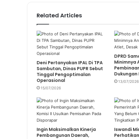
u
r
Related Articles
E
m
a
i
l
a
d
DPRD Samar
Minimnya 
d
Deni Pertanyakan IPAL Di TPA
Pembinaan
Sambutan, Dinas PUPR Sebut
r
Dukungan 
Tinggal Pengoptimalan
e
Operasional
s
13/07/2026
s
15/07/2026
Ingin Maksimalkan Kinerja
Iswandi Mi
Pembangunan Daerah,
Perhatikan