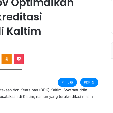
ov Optimalkan
reditasi
i Kaltim
ontakte
Odnoklassniki
Pocket
n. (Foto: Ist)
Print 🖨
PDF 📄
takaan dan Kearsipan (DPK) Kaltim, Syafranuddin
usatakaan di Kaltim, namun yang terakreditasi masih