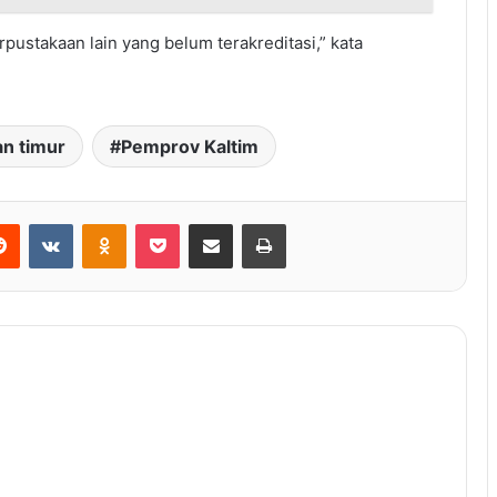
pustakaan lain yang belum terakreditasi,” kata
an timur
Pemprov Kaltim
Reddit
VKontakte
Odnoklassniki
Pocket
Share via Email
Print