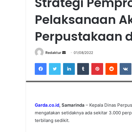
Strategi Pempr
Pelaksanaan Ak
Perpustakaan d
Redaktur
S
01/08/2022
e
Facebook
Twitter
LinkedIn
Tumblr
Pinterest
Reddit
VK
n
d
Kepala Dinas Perpustakaan dan Kearsipan Kaltim, Syafranuddi
a
n
e
m
Garda.co.id
, Samarinda
– Kepala Dinas Perpus
a
mengatakan setidaknya ada sekitar 3.000 perp
i
terbilang sedikit.
l