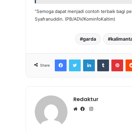
“Semoga dapat menjadi contoh terbaik bagi per
Syafranuddin. (PB/ADV/KominfoKaltim)
garda
kalimant
Facebook
Twitter
LinkedIn
Tumblr
Pinterest
Share
Redaktur
I
W
F
n
e
a
s
b
c
t