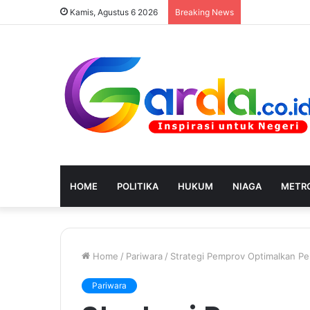
Kamis, Agustus 6 2026
Breaking News
HOME
POLITIKA
HUKUM
NIAGA
METRO
Home
/
Pariwara
/
Strategi Pemprov Optimalkan Pel
Pariwara