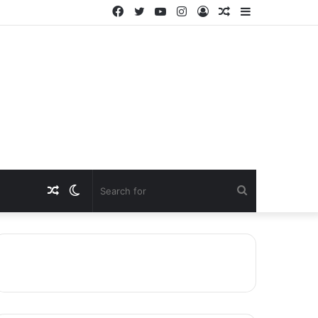
Facebook
Twitter
YouTube
Instagram
Log
Random
Sidebar
In
Article
Random
Switch
Search
Article
skin
for