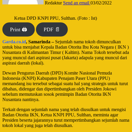
Redaktur
Send an email
03/02/2022
Ketua DPD KNPI PPU, Sulthan. (Foto : Ist)
Print 🖨
PDF 📄
Garda.co.id
, Samarinda –
Sejumlah nama tokoh dimunculkan
untuk bisa menjabat Kepala Badan Otorita Ibu Kota Negara ( IKN )
Nusantara di Kalimantan Timur ( Kaltim). Nama Tokoh tersebut ada
yang muncul dari aspirasi pusat (Jakarta) adapula yang muncul dari
aspirasi daerah (lokal).
Dewan Pengurus Daerah (DPD) Komite Nasional Pemuda
Indonesia (KNPI) Kabupaten Penajam Paser Utara (PPU)
memandang isu tersebut sebagai suatu hal yang strategis untuk turut
dibahas, didengar dan dipertimbangkan oleh Presiden Jokowi
sebelum memutuskan sosok pemimpin Badan Otorita IKN
Nusantara nantinya.
Terkait dengan sejumlah nama yang telah diusulkan untuk mengisi
Badan Otorita IKN, Ketua KNPI PPU, Sulthan, meminta agar
Presiden beserta jajarannya turut mempertimbangkan sejumlah nama
tokoh lokal yang juga telah diusulkan.