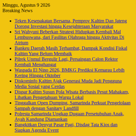
Minggu, Agustus 9 2026
Breaking News
Teken Kesepakatan Bersama, Pemprov Kaltim Dan Jateng
Dorong Investasi hingga Kesejahteraan Masyarakat
Sri Wahyuni Beberkan Strategi Hidupkan Kembali Mal
Lembuswana, dari Fasilitas Olahraga hingga Aktivitas Di
Atrium
Bankeu Daerah Masih Terhambat, Dampak Kondisi Fiskal
Kaltim Yang Belum Membaik
Pilrek Unmul Bergulir Lagi, Persaingan Calon Rektor
Kembali Menghangat
Waspada El Nino 2026, BMKG Prediksi Kemarau Lebih
Kering Hingga Oktober
Diskominfo Kaltim Ajak Generasi Muda Jadi Pengguna
Media Sosial yang Cerdas
Dispar Kaltim Susun Pola Wisata Berbasis Pesut Mahakam,
Libatkan Pengetahuan Warga Lokal
Tinggalkan Open Dumping, Samarinda Perkuat Pengelolaan
Sampah dengan Sanitary Landfill
Polresta Samarinda Ungkap Dugaan Persetubuhan Anak,
Ayah Kandung Diamankan
Bangkitkan Denyut Pasar Pagi, Disdag Tata Kios dan
Siapkan Agenda Event