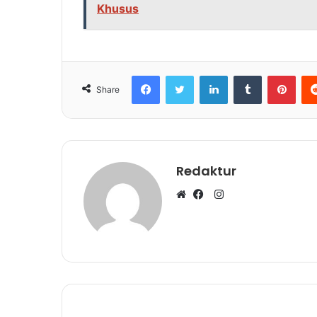
Khusus
Facebook
Twitter
LinkedIn
Tumblr
Pinterest
Share
Redaktur
I
W
F
n
e
a
s
b
c
t
s
e
a
i
b
g
t
o
r
e
o
a