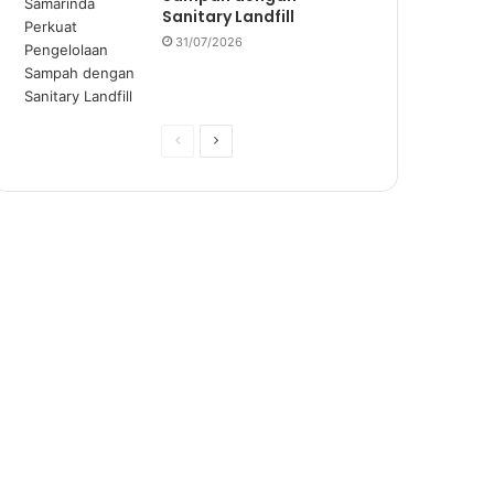
Sanitary Landfill
31/07/2026
P
N
r
e
e
x
v
t
i
p
o
a
u
g
s
e
p
a
g
e