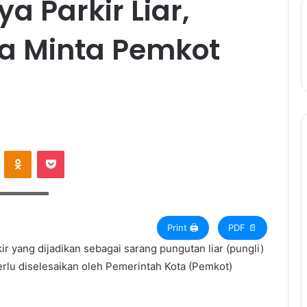
a Parkir Liar,
a Minta Pemkot
ontakte
Odnoklassniki
Pocket
arda.co.id)
Print 🖨
PDF 📄
ir yang dijadikan sebagai sarang pungutan liar (pungli)
erlu diselesaikan oleh Pemerintah Kota (Pemkot)