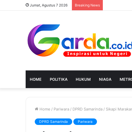
Jumat, Agustus 7 2026
Breaking News
HOME
POLITIKA
HUKUM
NIAGA
METRO
Home
/
Pariwara
/
DPRD Samarinda
/
Sikapi Maraka
DPRD Samarinda
Pariwara