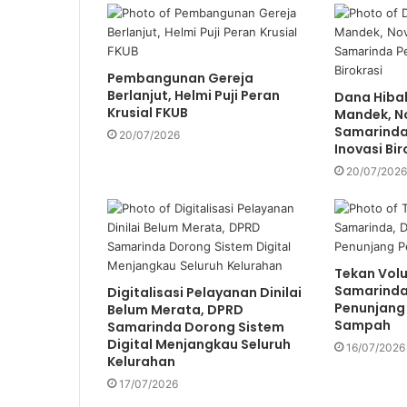
i
l
a
d
Pembangunan Gereja
Berlanjut, Helmi Puji Peran
d
Dana Hiba
Krusial FKUB
Mandek, No
r
Samarinda 
e
20/07/2026
Inovasi Bir
s
s
20/07/2026
Tekan Vo
Samarinda,
Digitalisasi Pelayanan Dinilai
Penunjang
Belum Merata, DPRD
Sampah
Samarinda Dorong Sistem
Digital Menjangkau Seluruh
16/07/2026
Kelurahan
17/07/2026