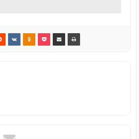
Reddit
VKontakte
Odnoklassniki
Pocket
Share via Email
Print