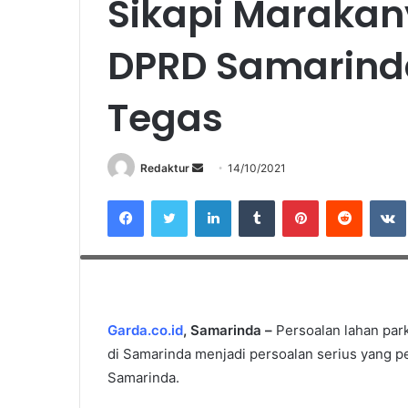
Sikapi Marakany
DPRD Samarind
Tegas
Redaktur
S
14/10/2021
e
Facebook
Twitter
LinkedIn
Tumblr
Pinterest
Reddit
VK
n
d
Anggota Komisi I DPRD Samarinda, Triyana. (Foto : M. Rafik/G
a
n
e
m
Garda.co.id
, Samarinda –
Persoalan lahan park
a
di Samarinda menjadi persoalan serius yang p
i
Samarinda.
l