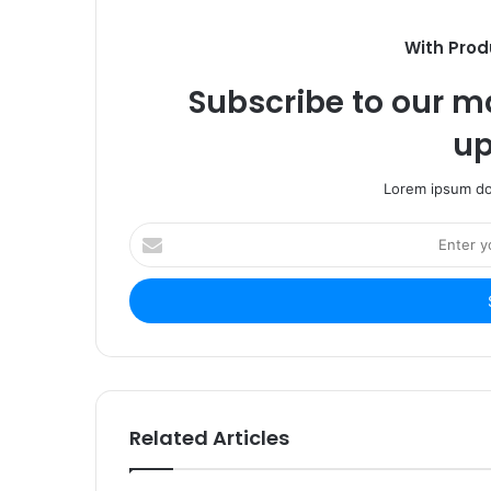
k
m
With Prod
Subscribe to our ma
up
Lorem ipsum dol
E
n
t
e
r
y
o
u
r
Related Articles
E
m
a