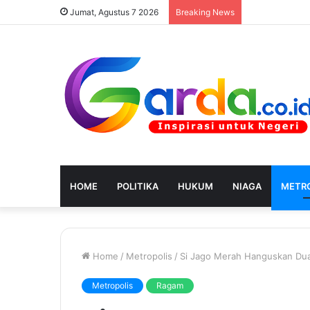
Jumat, Agustus 7 2026
Breaking News
HOME
POLITIKA
HUKUM
NIAGA
METRO
Home
/
Metropolis
/
Si Jago Merah Hanguskan Dua
Metropolis
Ragam