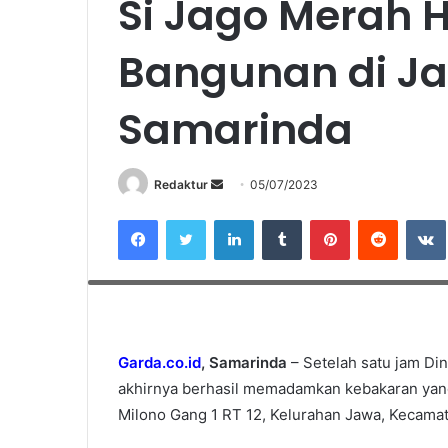
Si Jago Merah
Bangunan di Ja
Samarinda
Redaktur
S
05/07/2023
e
Facebook
Twitter
LinkedIn
Tumblr
Pinterest
Reddit
VK
n
d
Potret kejadian kebakaran di Jalan Milono Samarinda. (Foto: 
a
n
e
m
Garda.co.id
, Samarinda
– Setelah satu jam D
a
akhirnya berhasil memadamkan kebakaran yan
i
Milono Gang 1 RT 12, Kelurahan Jawa, Kecamat
l