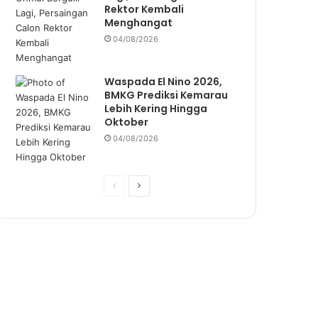
Rektor Kembali
Menghangat
04/08/2026
Waspada El Nino 2026,
BMKG Prediksi Kemarau
Lebih Kering Hingga
Oktober
04/08/2026
P
N
r
e
e
x
v
t
i
p
o
a
u
g