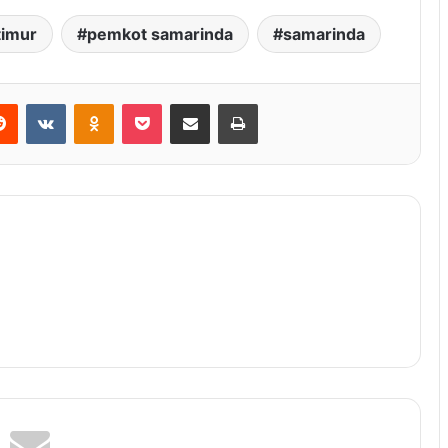
timur
pemkot samarinda
samarinda
Reddit
VKontakte
Odnoklassniki
Pocket
Share via Email
Print