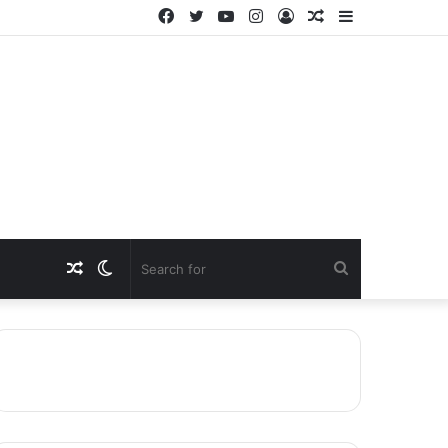
Facebook
Twitter
YouTube
Instagram
Log
Random
Sidebar
In
Article
Random
Switch
Search
Article
skin
for