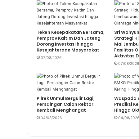
i
l
a
d
d
Teken Kesepakatan Bersama,
Sri Wahyun
Pemprov Kaltim Dan Jateng
Strategi H
r
Dorong Investasi hingga
Mal Lembu
e
Kesejahteraan Masyarakat
Fasilitas 
s
Aktivitas D
s
07/08/2026
07/08/2026
Pilrek Unmul Bergulir Lagi,
Waspada E
Persaingan Calon Rektor
Prediksi K
Kembali Menghangat
Hingga Ok
04/08/2026
04/08/202