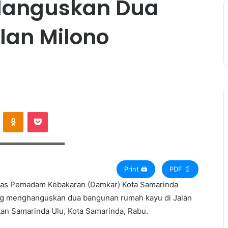
 Hanguskan Dua
lan Milono
ontakte
Odnoklassniki
Pocket
Garda.co.id/Rifai/HO)
Print 🖨
PDF 📄
inas Pemadam Kebakaran (Damkar) Kota Samarinda
g menghanguskan dua bangunan rumah kayu di Jalan
an Samarinda Ulu, Kota Samarinda, Rabu.