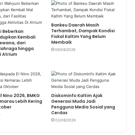
Bankeu Daerah Masih
Terhambat, Dampak Kondisi
i Beberkan
Fiskal Kaltim Yang Belum
idupkan Kembali
Membaik
swana, dari
Olahraga hingga
06/08/2026
i Atrium
l Nino 2026, BMKG
Diskominfo Kaltim Ajak
emarau Lebih Kering
Generasi Muda Jadi
tober
Pengguna Media Sosial yang
Cerdas
6
03/08/2026