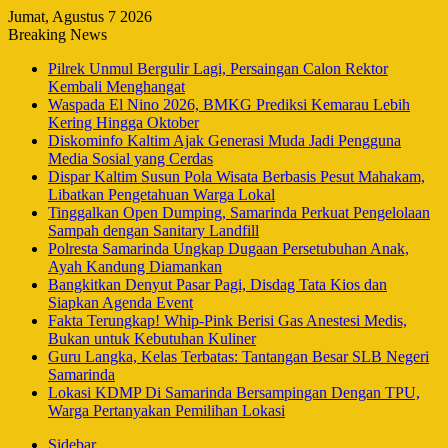
Jumat, Agustus 7 2026
Breaking News
Pilrek Unmul Bergulir Lagi, Persaingan Calon Rektor
Kembali Menghangat
Waspada El Nino 2026, BMKG Prediksi Kemarau Lebih
Kering Hingga Oktober
Diskominfo Kaltim Ajak Generasi Muda Jadi Pengguna
Media Sosial yang Cerdas
Dispar Kaltim Susun Pola Wisata Berbasis Pesut Mahakam,
Libatkan Pengetahuan Warga Lokal
Tinggalkan Open Dumping, Samarinda Perkuat Pengelolaan
Sampah dengan Sanitary Landfill
Polresta Samarinda Ungkap Dugaan Persetubuhan Anak,
Ayah Kandung Diamankan
Bangkitkan Denyut Pasar Pagi, Disdag Tata Kios dan
Siapkan Agenda Event
Fakta Terungkap! Whip-Pink Berisi Gas Anestesi Medis,
Bukan untuk Kebutuhan Kuliner
Guru Langka, Kelas Terbatas: Tantangan Besar SLB Negeri
Samarinda
Lokasi KDMP Di Samarinda Bersampingan Dengan TPU,
Warga Pertanyakan Pemilihan Lokasi
Sidebar