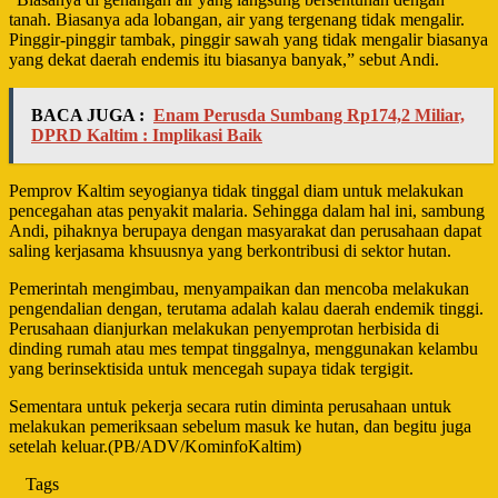
tanah. Biasanya ada lobangan, air yang tergenang tidak mengalir.
Pinggir-pinggir tambak, pinggir sawah yang tidak mengalir biasanya
yang dekat daerah endemis itu biasanya banyak,” sebut Andi.
BACA JUGA :
Enam Perusda Sumbang Rp174,2 Miliar,
DPRD Kaltim : Implikasi Baik
Pemprov Kaltim seyogianya tidak tinggal diam untuk melakukan
pencegahan atas penyakit malaria. Sehingga dalam hal ini, sambung
Andi, pihaknya berupaya dengan masyarakat dan perusahaan dapat
saling kerjasama khsuusnya yang berkontribusi di sektor hutan.
Pemerintah mengimbau, menyampaikan dan mencoba melakukan
pengendalian dengan, terutama adalah kalau daerah endemik tinggi.
Perusahaan dianjurkan melakukan penyemprotan herbisida di
dinding rumah atau mes tempat tinggalnya, menggunakan kelambu
yang berinsektisida untuk mencegah supaya tidak tergigit.
Sementara untuk pekerja secara rutin diminta perusahaan untuk
melakukan pemeriksaan sebelum masuk ke hutan, dan begitu juga
setelah keluar.(PB/ADV/KominfoKaltim)
Tags