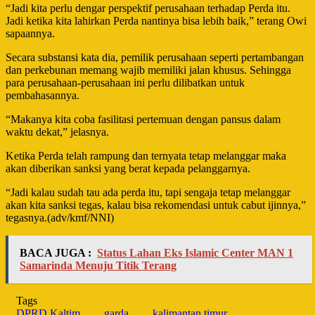
“Jadi kita perlu dengar perspektif perusahaan terhadap Perda itu.
Jadi ketika kita lahirkan Perda nantinya bisa lebih baik,” terang Owi
sapaannya.
Secara substansi kata dia, pemilik perusahaan seperti pertambangan
dan perkebunan memang wajib memiliki jalan khusus. Sehingga
para perusahaan-perusahaan ini perlu dilibatkan untuk
pembahasannya.
“Makanya kita coba fasilitasi pertemuan dengan pansus dalam
waktu dekat,” jelasnya.
Ketika Perda telah rampung dan ternyata tetap melanggar maka
akan diberikan sanksi yang berat kepada pelanggarnya.
“Jadi kalau sudah tau ada perda itu, tapi sengaja tetap melanggar
akan kita sanksi tegas, kalau bisa rekomendasi untuk cabut ijinnya,”
tegasnya.(adv/kmf/NNI)
BACA JUGA :
Status Lahan Eks Islamic Center MAN 1
Samarinda Menuju Titik Terang
Tags
DPRD Kaltim
garda
kalimantan timur