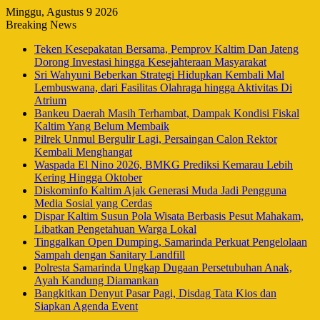
Minggu, Agustus 9 2026
Breaking News
Teken Kesepakatan Bersama, Pemprov Kaltim Dan Jateng
Dorong Investasi hingga Kesejahteraan Masyarakat
Sri Wahyuni Beberkan Strategi Hidupkan Kembali Mal
Lembuswana, dari Fasilitas Olahraga hingga Aktivitas Di
Atrium
Bankeu Daerah Masih Terhambat, Dampak Kondisi Fiskal
Kaltim Yang Belum Membaik
Pilrek Unmul Bergulir Lagi, Persaingan Calon Rektor
Kembali Menghangat
Waspada El Nino 2026, BMKG Prediksi Kemarau Lebih
Kering Hingga Oktober
Diskominfo Kaltim Ajak Generasi Muda Jadi Pengguna
Media Sosial yang Cerdas
Dispar Kaltim Susun Pola Wisata Berbasis Pesut Mahakam,
Libatkan Pengetahuan Warga Lokal
Tinggalkan Open Dumping, Samarinda Perkuat Pengelolaan
Sampah dengan Sanitary Landfill
Polresta Samarinda Ungkap Dugaan Persetubuhan Anak,
Ayah Kandung Diamankan
Bangkitkan Denyut Pasar Pagi, Disdag Tata Kios dan
Siapkan Agenda Event