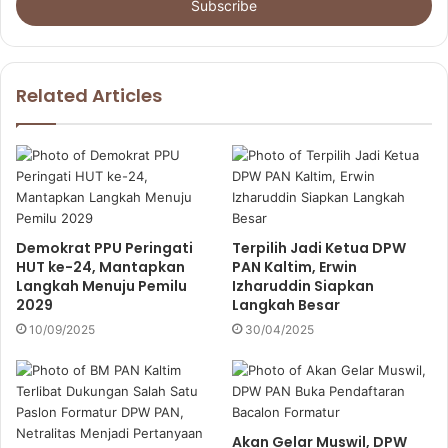
e
r
y
o
u
Related Articles
r
E
m
a
i
l
a
Demokrat PPU Peringati
Terpilih Jadi Ketua DPW
d
HUT ke-24, Mantapkan
PAN Kaltim, Erwin
d
Langkah Menuju Pemilu
Izharuddin Siapkan
r
2029
Langkah Besar
e
10/09/2025
30/04/2025
s
s
Akan Gelar Muswil, DPW