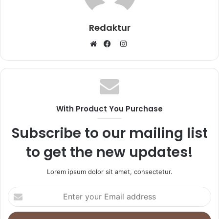
Redaktur
I
W
F
n
e
a
s
b
c
t
s
e
a
i
b
g
With Product You Purchase
t
o
r
e
o
a
Subscribe to our mailing list
k
m
to get the new updates!
Lorem ipsum dolor sit amet, consectetur.
E
n
t