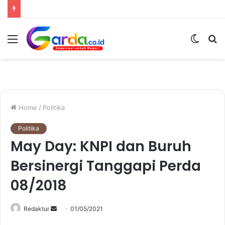
Menu
Switc
S
skin
fo
Home
/
Politika
Politika
May Day: KNPI dan Buruh
Bersinergi Tanggapi Perda
08/2018
Redaktur
S
01/05/2021
e