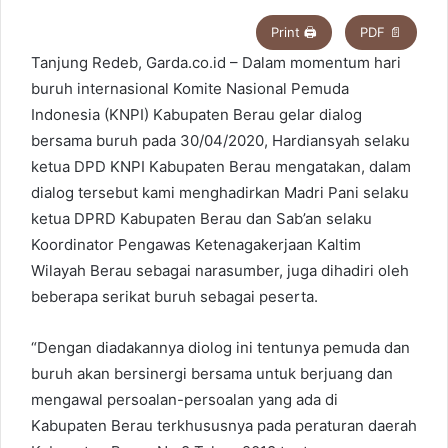
n
Print 🖨
PDF 📄
d
Tanjung Redeb, Garda.co.id – Dalam momentum hari
a
buruh internasional Komite Nasional Pemuda
n
e
Indonesia (KNPI) Kabupaten Berau gelar dialog
m
bersama buruh pada 30/04/2020, Hardiansyah selaku
a
ketua DPD KNPI Kabupaten Berau mengatakan, dalam
i
dialog tersebut kami menghadirkan Madri Pani selaku
l
ketua DPRD Kabupaten Berau dan Sab’an selaku
Koordinator Pengawas Ketenagakerjaan Kaltim
Wilayah Berau sebagai narasumber, juga dihadiri oleh
beberapa serikat buruh sebagai peserta.
“Dengan diadakannya diolog ini tentunya pemuda dan
buruh akan bersinergi bersama untuk berjuang dan
mengawal persoalan-persoalan yang ada di
Kabupaten Berau terkhususnya pada peraturan daerah