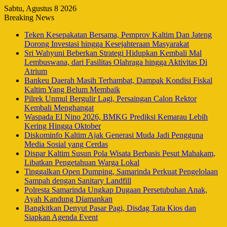
Sabtu, Agustus 8 2026
Breaking News
Teken Kesepakatan Bersama, Pemprov Kaltim Dan Jateng
Dorong Investasi hingga Kesejahteraan Masyarakat
Sri Wahyuni Beberkan Strategi Hidupkan Kembali Mal
Lembuswana, dari Fasilitas Olahraga hingga Aktivitas Di
Atrium
Bankeu Daerah Masih Terhambat, Dampak Kondisi Fiskal
Kaltim Yang Belum Membaik
Pilrek Unmul Bergulir Lagi, Persaingan Calon Rektor
Kembali Menghangat
Waspada El Nino 2026, BMKG Prediksi Kemarau Lebih
Kering Hingga Oktober
Diskominfo Kaltim Ajak Generasi Muda Jadi Pengguna
Media Sosial yang Cerdas
Dispar Kaltim Susun Pola Wisata Berbasis Pesut Mahakam,
Libatkan Pengetahuan Warga Lokal
Tinggalkan Open Dumping, Samarinda Perkuat Pengelolaan
Sampah dengan Sanitary Landfill
Polresta Samarinda Ungkap Dugaan Persetubuhan Anak,
Ayah Kandung Diamankan
Bangkitkan Denyut Pasar Pagi, Disdag Tata Kios dan
Siapkan Agenda Event