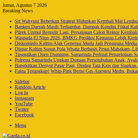
Jumat, Agustus 7 2026
Breaking News
Sri Wahyuni Beberkan Strategi Hidupkan Kembali Mal Lembuswa
Bankeu Daerah Masih Terhambat, Dampak Kondisi Fiskal Ka
Pilrek Unmul Bergulir Lagi, Persaingan Calon Rektor Kembal
Waspada El Nino 2026, BMKG Prediksi Kemarau Lebih Keri
Diskominfo Kaltim Ajak Generasi Muda Jadi Pengguna Media 
Dispar Kaltim Susun Pola Wisata Berbasis Pesut Mahakam, L
Tinggalkan Open Dumping, Samarinda Perkuat Pengelolaan Sa
Polresta Samarinda Ungkap Dugaan Persetubuhan Anak, Aya
Bangkitkan Denyut Pasar Pagi, Disdag Tata Kios dan Siapkan
Fakta Terungkap! Whip-Pink Berisi Gas Anestesi Medis, Buka
Sidebar
Random Article
Log In
Instagram
YouTube
Twitter
Facebook
Menu