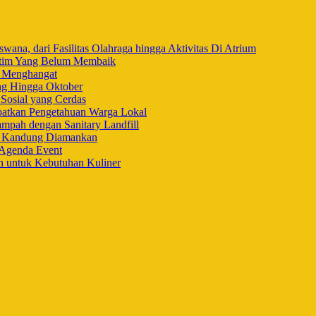
na, dari Fasilitas Olahraga hingga Aktivitas Di Atrium
ltim Yang Belum Membaik
i Menghangat
ng Hingga Oktober
Sosial yang Cerdas
ibatkan Pengetahuan Warga Lokal
mpah dengan Sanitary Landfill
h Kandung Diamankan
 Agenda Event
n untuk Kebutuhan Kuliner