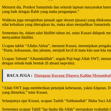
Menurut dia, Pemkot Samarinda dan seluruh lapisan masyarakat haru
yang baik dengan Rabb yang maha pengampun.”
Walikota juga mengimbau jamaah agar shoum (puasa) yang dilaksanaka
nilai kebaikan yang diterapkan itu, maka akan menjadikan Samarinda 
Sementara itu, dalam salat Idulfitri tahun ini, ustaz Kusasi didapu
menyambut Idulfitri.
Ucapan takbir “Allahu Akbar”, menurut Kusasi, menunjukan pengakuan
“Harta, kekuasaan, dan jabatan, menjadi kecil di mata kita saat kita 
Ucapan Tahmid “Alhamdulillah”, segala Puji bagi Allah SWT, menunj
dengan sebaik-baik bentuk (fi ahsani taqwiim).
BACA JUGA :
Dianggap Kurang Dispora Kaltim Menamba
“Allah SWT juga memberikan petunjuk kebenaran, yakni Alquran. De
yang dimurkai,” tutur Kusasi.
Selanjutnya ujar Kusasi, ucapan Tasbih “Subhanallah” Maha Suci A
Sementara ucapan Tahlil “laa ilaaha illa Allah” merupakan syahadah