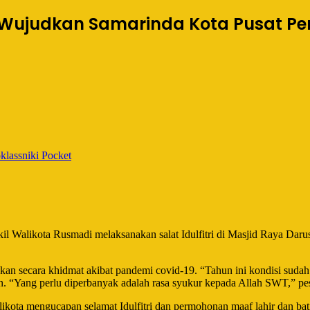
at Wujudkan Samarinda Kota Pusat P
lassniki
Pocket
 Walikota Rusmadi melaksanakan salat Idulfitri di Masjid Raya Daru
sanakan secara khidmat akibat pandemi covid-19. “Tahun ini kondisi suda
n. “Yang perlu diperbanyak adalah rasa syukur kepada Allah SWT,” pe
likota mengucapan selamat Idulfitri dan permohonan maaf lahir dan ba