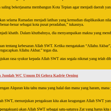
s saling bekerjasama membangun Kota Tepian agar menjadi daerah yang
n selama Ramadan menjadi latihan yang kemudian diaplikasikan nilai-n
benar-benar sebagai kota pusat peradaban,” tukasnya.
k menjadi khatib. Dalam khutbahnya, dia menyampaikan makna yang mend
 tentang kebesaran Allah SWT. Ketika mengatakan “Allahu Akbar”, ber
mengucapkan Allahu Akbar.” tegas dia.
ukan rasa syukur kepada Allah SWT atas segala nikmat yang telah di
h Jumlah WC Umum Di Gelora Kadrie Oening
ngan Alquran kita tahu mana yang halal dan mana yang haram, mana y
llah SWT, menunjukan pengakuan kita akan keagungan Allah SWT yang
 (pengakuan) akan Allah SWT sebagai satu-satunya Zat yang harus kita