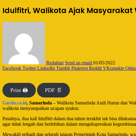
Idulfitri, Walikota Ajak Masyarak
Redaktur
Send an email
01/05/2022
Facebook
Twitter
LinkedIn
Tumblr
Pinterest
Reddit
VKontakte
Odnok
Print 🖨
PDF 📄
Garda.co.id
, Samarinda
– Walikota Samarinda Andi Harun dan Wakil
walikota menyampaikan ucapan syukur.
Pasalnya, dua kali Idulfitri dalam dua tahun terakhir tak bisa dilak
agar tidak lengah dan berlebihan dalam mengekspresikan kegembiraa
Mewakili pribadi dan seluruh jajaran Pemerintah Kota Samarinda, wa