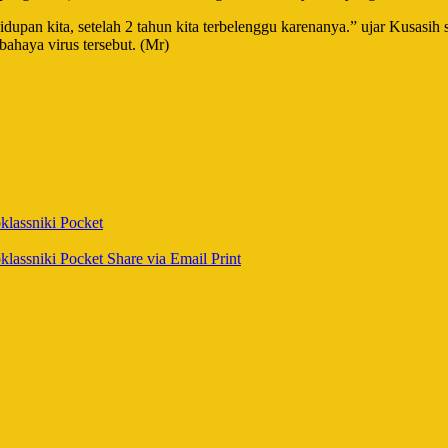
dupan kita, setelah 2 tahun kita terbelenggu karenanya.” ujar Kusasi
ahaya virus tersebut. (Mr)
lassniki
Pocket
lassniki
Pocket
Share via Email
Print