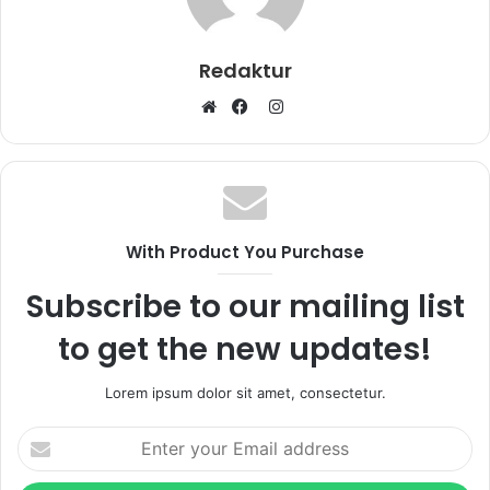
Redaktur
I
W
F
n
e
a
s
b
c
t
s
e
a
i
b
g
With Product You Purchase
t
o
r
e
o
a
Subscribe to our mailing list
k
m
to get the new updates!
Lorem ipsum dolor sit amet, consectetur.
E
n
t