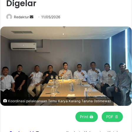
Digelar
Redaktur
S
11/05/2026
e
n
d
a
n
e
m
a
i
l
Koordinasi pelaksanaan Temu Karya Karang Taruna (Istimewa)
Print 🖨
PDF 📄