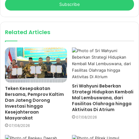
e
r
y
o
u
Related Articles
r
E
m
a
i
l
a
d
Sri Wahyuni Beberkan
Teken Kesepakatan
d
Strategi Hidupkan Kembali
Bersama, Pemprov Kaltim
r
Mal Lembuswana, dari
Dan Jateng Dorong
e
Fasilitas Olahraga hingga
Investasi hingga
s
Aktivitas Di Atrium
Kesejahteraan
s
Masyarakat
07/08/2026
07/08/2026