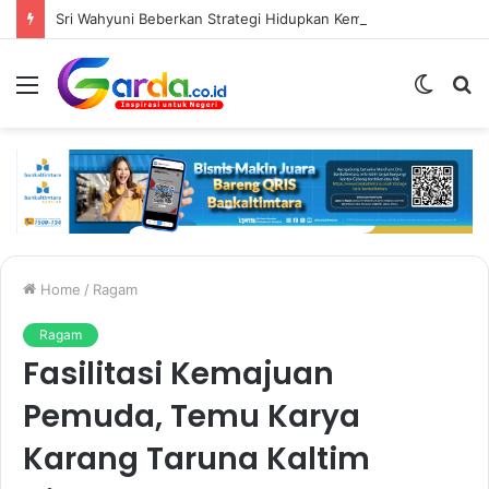
Sri Wahyuni Beberkan Strategi Hidupkan Kembali Mal Lembuswana, dari Fasilitas Olahraga hingga Aktivitas Di Atrium
Menu
Switc
S
skin
fo
Home
/
Ragam
Ragam
Fasilitasi Kemajuan
Pemuda, Temu Karya
Karang Taruna Kaltim