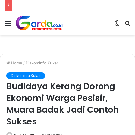
Menu
Switc
S
skin
fo
Home
/
Diskominfo Kukar
Diskominfo Kukar
Budidaya Kerang Dorong
Ekonomi Warga Pesisir,
Muara Badak Jadi Contoh
Sukses