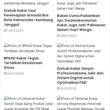
i
l
Dishub Kukar Usul
a
Peremajaan Armada Bus
Bukan Cuma Padamkan
d
Rute Samarinda–Kembang
Api, Disdamkarmatan
d
Janggut
Kukar Juga Jadi ‘Pahlawan
r
Sehari-hari’ Warga
11/07/2025
e
08/07/2025
s
s
BPKAD Kukar Tegas
Tertibkan Kendaraan
Dinas
Dishub Kukar Genjot
Profesionalisme Jukir dan
04/07/2025
Sistem Digital untuk
Optimalkan PAD
01/07/2025