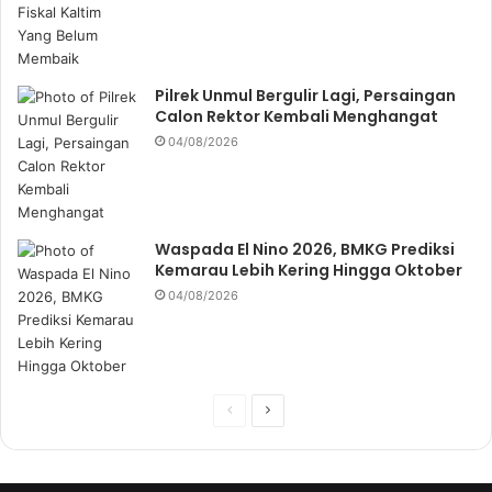
Pilrek Unmul Bergulir Lagi, Persaingan
Calon Rektor Kembali Menghangat
04/08/2026
Waspada El Nino 2026, BMKG Prediksi
Kemarau Lebih Kering Hingga Oktober
04/08/2026
P
N
r
e
e
x