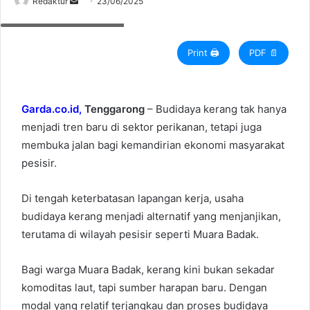
Redaktur
S
23/06/2025
Budidaya kerang di Kukar
e
n
d
Print 🖨
PDF 📄
a
n
e
Garda.co.id,
Tenggarong
– Budidaya kerang tak hanya
m
menjadi tren baru di sektor perikanan, tetapi juga
a
membuka jalan bagi kemandirian ekonomi masyarakat
i
pesisir.
l
Di tengah keterbatasan lapangan kerja, usaha
budidaya kerang menjadi alternatif yang menjanjikan,
terutama di wilayah pesisir seperti Muara Badak.
Bagi warga Muara Badak, kerang kini bukan sekadar
komoditas laut, tapi sumber harapan baru. Dengan
modal yang relatif terjangkau dan proses budidaya