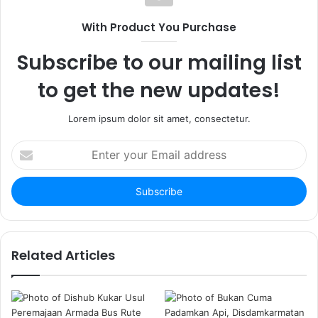
s
e
a
i
b
g
With Product You Purchase
t
o
r
e
o
a
Subscribe to our mailing list
k
m
to get the new updates!
Lorem ipsum dolor sit amet, consectetur.
E
n
t
e
r
y
o
u
Related Articles
r
E
m
a