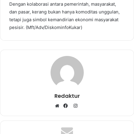
Dengan kolaborasi antara pemerintah, masyarakat,
dan pasar, kerang bukan hanya komoditas unggulan,
tetapi juga simbol kemandirian ekonomi masyarakat
pesisir. (Mft/Adv/DiskominfoKukar)
Redaktur
I
W
F
n
e
a
s
b
c
t