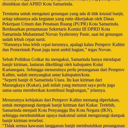
disisihkan dari APBD Kota Samarinda.
Terutama untuk mengatasi genangan yang ada di titik krusial banjir,
setiap tahunnya ada kegiatan yang rutin dikerjakan oleh Dinas
Pekerjaan Umum dan Penataan Ruang (PUPR) Kota Samarinda.
Berdasarkan pemantauan Sekretaris Komisi III DPRD Kota
Samarinda Muhammad Novan Syahronny Pasie, saat ini genangan
sudah lebuh cepat surut.
“Harusnya bisa lebih cepat turunnya, apalagi kalau Pemprov Kaltim
dan Pemerintah Pusat juga turut ambil bagian,” tegas Novan.
Sebab Politikus Golkar itu mengakui, Samarinda hanya mendapat
banjir kiriman, lantaran dikelilingi oleh kabupaten Kutai
Kartanegara. Sehingga menurutnya perlu penanganan dari Pemprov
Kaltim, sudah menyangkut antar kabupaten/kota.
“Seperti banjir di Samarinda Utara. Itu kan kiriman dari
Marangkayu (Kukar), jadi inilah yang menurut saya perlu juga
sama-sama memberikan kontribusi lingkungan,” jelasnya.
Menurutnya kebijakan dari Pemprov Kaltim memang diperlukan,
untuk mengurangi dampak banjir kiriman dari Kukar. Terlebih,
Samarinda menjadi Kota Penyangga Ibu Kota Negara (IKN),
sehingga membutuhkan upaya maksimal untuk mengurangi dampak
banjir kiriman tersebut.
“Tidak semua kawasan langganan banjir membutuhkan penanganan