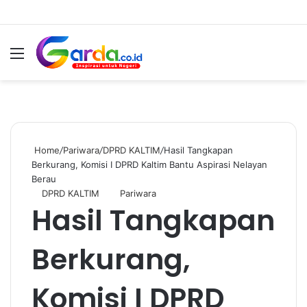
Menu
Switc
S
skin
fo
Home
/
Pariwara
/
DPRD KALTIM
/
Hasil Tangkapan
Berkurang, Komisi I DPRD Kaltim Bantu Aspirasi Nelayan
Berau
DPRD KALTIM
Pariwara
Hasil Tangkapan
Berkurang,
Komisi I DPRD