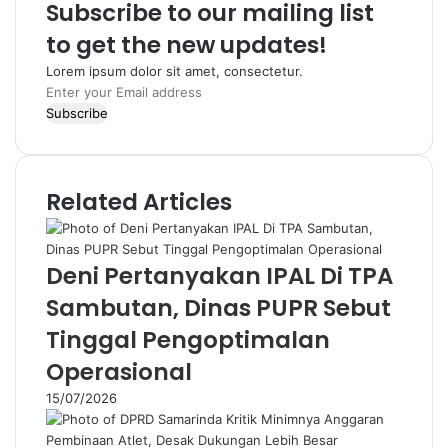
Subscribe to our mailing list
k
r
a
to get the new updates!
m
Lorem ipsum dolor sit amet, consectetur.
E
n
t
e
r
Related Articles
y
o
u
r
Deni Pertanyakan IPAL Di TPA
E
Sambutan, Dinas PUPR Sebut
m
a
Tinggal Pengoptimalan
i
Operasional
l
a
15/07/2026
d
d