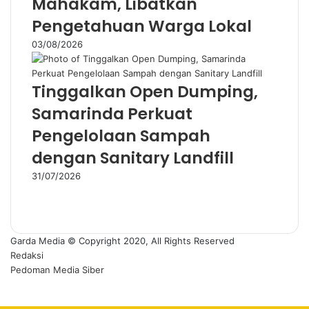
Mahakam, Libatkan
Pengetahuan Warga Lokal
03/08/2026
Tinggalkan Open Dumping,
Samarinda Perkuat
Pengelolaan Sampah
dengan Sanitary Landfill
31/07/2026
P
r
N
e
e
v
x
Garda Media © Copyright 2020, All Rights Reserved
i
t
Redaksi
o
p
Pedoman Media Siber
u
a
Facebook
Twitter
WhatsApp
Telegram
Viber
s
g
Back
p
e