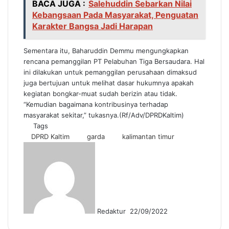
BACA JUGA :
Salehuddin Sebarkan Nilai
Kebangsaan Pada Masyarakat, Penguatan
Karakter Bangsa Jadi Harapan
Sementara itu, Baharuddin Demmu mengungkapkan
rencana pemanggilan PT Pelabuhan Tiga Bersaudara. Hal
ini dilakukan untuk pemanggilan perusahaan dimaksud
juga bertujuan untuk melihat dasar hukumnya apakah
kegiatan bongkar-muat sudah berizin atau tidak.
“Kemudian bagaimana kontribusinya terhadap
masyarakat sekitar,” tukasnya.(Rf/Adv/DPRDKaltim)
Tags
DPRD Kaltim
garda
kalimantan timur
S
e
n
d
a
n
Redaktur
22/09/2022
e
m