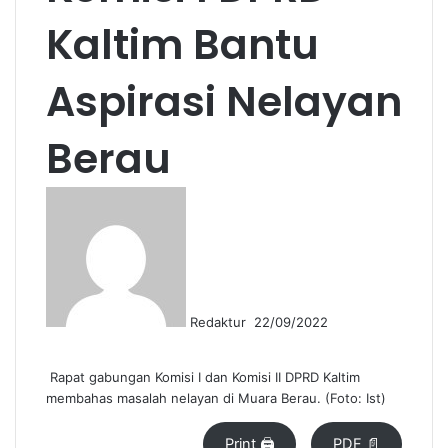
Kaltim Bantu
Aspirasi Nelayan
Berau
S
e
n
d
a
n
Redaktur
22/09/2022
e
m
a
Rapat gabungan Komisi I dan Komisi II DPRD Kaltim
i
membahas masalah nelayan di Muara Berau. (Foto: Ist)
l
Print 🖨
PDF 📄