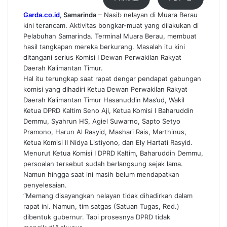
Garda.co.id
, Samarinda
– Nasib nelayan di Muara Berau
kini terancam. Aktivitas bongkar-muat yang dilakukan di
Pelabuhan Samarinda. Terminal Muara Berau, membuat
hasil tangkapan mereka berkurang. Masalah itu kini
ditangani serius Komisi I Dewan Perwakilan Rakyat
Daerah Kalimantan Timur.
Hal itu terungkap saat rapat dengar pendapat gabungan
komisi yang dihadiri Ketua Dewan Perwakilan Rakyat
Daerah Kalimantan Timur Hasanuddin Mas’ud, Wakil
Ketua DPRD Kaltim Seno Aji, Ketua Komisi I Baharuddin
Demmu, Syahrun HS, Agiel Suwarno, Sapto Setyo
Pramono, Harun Al Rasyid, Mashari Rais, Marthinus,
Ketua Komisi II Nidya Listiyono, dan Ely Hartati Rasyid.
Menurut Ketua Komisi I DPRD Kaltim, Baharuddin Demmu,
persoalan tersebut sudah berlangsung sejak lama.
Namun hingga saat ini masih belum mendapatkan
penyelesaian.
“Memang disayangkan nelayan tidak dihadirkan dalam
rapat ini. Namun, tim satgas (Satuan Tugas, Red.)
dibentuk gubernur. Tapi prosesnya DPRD tidak