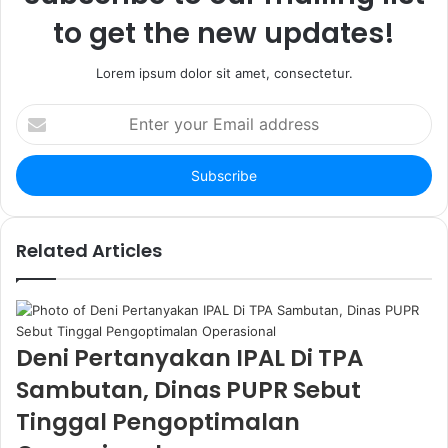
k
m
to get the new updates!
Lorem ipsum dolor sit amet, consectetur.
E
n
t
e
r
y
o
Related Articles
u
r
E
m
a
Deni Pertanyakan IPAL Di TPA
i
Sambutan, Dinas PUPR Sebut
l
a
Tinggal Pengoptimalan
d