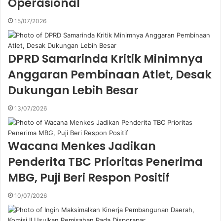
Operasional
d
r
15/07/2026
e
s
s
DPRD Samarinda Kritik Minimnya
Anggaran Pembinaan Atlet, Desak
Dukungan Lebih Besar
13/07/2026
Wacana Menkes Jadikan
Penderita TBC Prioritas Penerima
MBG, Puji Beri Respon Positif
10/07/2026