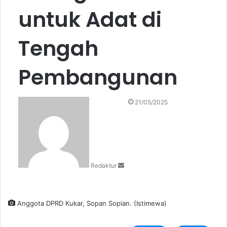
untuk Adat di
Tengah
Pembangunan
S
21/05/2025
e
n
d
a
n
Redaktur
e
m
a
i
Anggota DPRD Kukar, Sopan Sopian. (Istimewa)
l