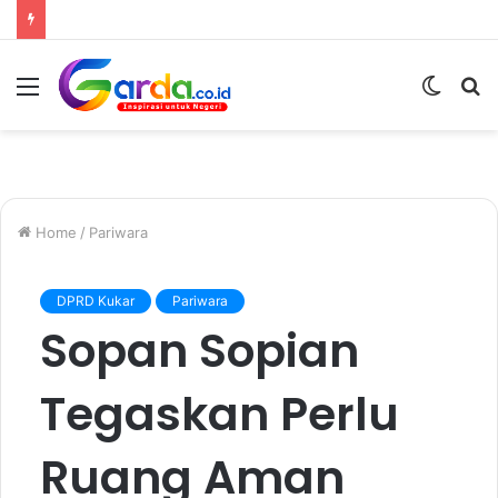
Menu
Switc
S
skin
fo
Home
/
Pariwara
DPRD Kukar
Pariwara
Sopan Sopian
Tegaskan Perlu
Ruang Aman