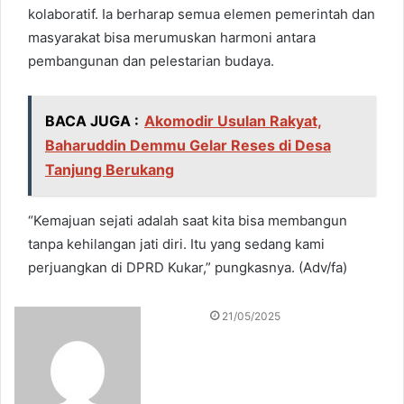
kolaboratif. Ia berharap semua elemen pemerintah dan
masyarakat bisa merumuskan harmoni antara
pembangunan dan pelestarian budaya.
BACA JUGA :
Akomodir Usulan Rakyat,
Baharuddin Demmu Gelar Reses di Desa
Tanjung Berukang
“Kemajuan sejati adalah saat kita bisa membangun
tanpa kehilangan jati diri. Itu yang sedang kami
perjuangkan di DPRD Kukar,” pungkasnya. (Adv/fa)
S
21/05/2025
e
n
d
a