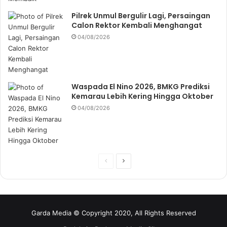
Pilrek Unmul Bergulir Lagi, Persaingan
Calon Rektor Kembali Menghangat
04/08/2026
Waspada El Nino 2026, BMKG Prediksi
Kemarau Lebih Kering Hingga Oktober
04/08/2026
P
N
r
e
e
x
v
t
Garda Media © Copyright 2020, All Rights Reserved
i
p