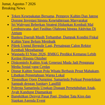
Jumat, Agustus 7 2026
Breaking News
Teken Kesepakatan Bersama, Pemprov Kaltim Dan Jateng
Dorong Investasi hingga Kesejahteraan Masyarakat
Sri Wahyuni Beberkan Strategi Hidupkan Kembali Mal
Lembuswana, dari Fasilitas Olahraga hingga Aktivitas Di
Atrium
Bankeu Daerah Masih Terhambat, Dampak Kondisi Fiskal
Kaltim Yang Belum Membaik
Pilrek Unmul Bergulir Lagi, Persaingan Calon Rektor
Kembali Menghangat
Waspada El Nino 2026, BMKG Prediksi Kemarau Lebih
Kering Hingga Oktober
Diskominfo Kaltim Ajak Generasi Muda Jadi Pengguna
Media Sosial yang Cerdas
Dispar Kaltim Susun Pola Wisata Berbasis Pesut Mahakam,
Libatkan Pengetahuan Warga Lokal
Tinggalkan Open Dumping, Samarinda Perkuat Pengelolaan
Sampah dengan Sanitary Landfill
Polresta Samarinda Ungkap Dugaan Persetubuhan Anak,
Ayah Kandung Diamankan
Bangkitkan Denyut Pasar Pagi, Disdag Tata Kios dan
Siapkan Agenda Event