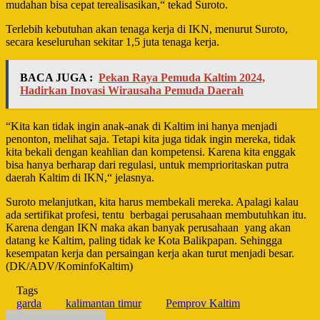
mudahan bisa cepat terealisasikan,“ tekad Suroto.
Terlebih kebutuhan akan tenaga kerja di IKN, menurut Suroto,
secara keseluruhan sekitar 1,5 juta tenaga kerja.
BACA JUGA :
Pekan Raya Pemuda Kaltim 2024,
Hadirkan Inovasi Wirausaha Pemuda Daerah
“Kita kan tidak ingin anak-anak di Kaltim ini hanya menjadi
penonton, melihat saja. Tetapi kita juga tidak ingin mereka, tidak
kita bekali dengan keahlian dan kompetensi. Karena kita enggak
bisa hanya berharap dari regulasi, untuk memprioritaskan putra
daerah Kaltim di IKN,“ jelasnya.
Suroto melanjutkan, kita harus membekali mereka. Apalagi kalau
ada sertifikat profesi, tentu
berbagai perusahaan membutuhkan itu.
Karena dengan IKN maka akan banyak perusahaan
yang akan
datang ke Kaltim, paling tidak ke Kota Balikpapan. Sehingga
kesempatan kerja dan persaingan kerja akan turut menjadi besar.
(DK/ADV/KominfoKaltim)
Tags
garda
kalimantan timur
Pemprov Kaltim